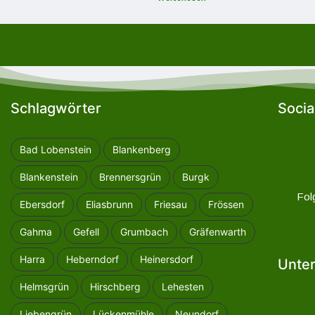
Schlagwörter
Socia
Bad Lobenstein
Blankenberg
Blankenstein
Brennersgrün
Burgk
Fol
Ebersdorf
Eliasbrunn
Friesau
Frössen
Gahma
Gefell
Grumbach
Gräfenwarth
Harra
Heberndorf
Heinersdorf
Unter
Helmsgrün
Hirschberg
Lehesten
Liebengrün
Lückenmühle
Neundorf