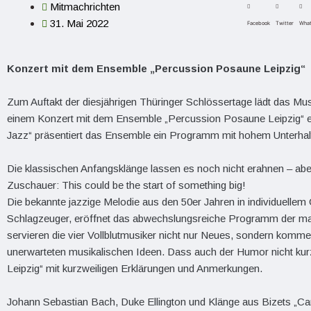
Mitmachrichten
31. Mai 2022
Facebook
Twitter
Wha
Konzert mit dem Ensemble „Percussion Posaune Leipzig“ a
Zum Auftakt der diesjährigen Thüringer Schlössertage lädt das 
einem Konzert mit dem Ensemble „Percussion Posaune Leipzig“ ei
Jazz“ präsentiert das Ensemble ein Programm mit hohem Unterhal
Die klassischen Anfangsklänge lassen es noch nicht erahnen – ab
Zuschauer: This could be the start of something big!
Die bekannte jazzige Melodie aus den 50er Jahren in individuelle
Schlagzeuger, eröffnet das abwechslungsreiche Programm der mar
servieren die vier Vollblutmusiker nicht nur Neues, sondern komm
unerwarteten musikalischen Ideen. Dass auch der Humor nicht k
Leipzig“ mit kurzweiligen Erklärungen und Anmerkungen.
Johann Sebastian Bach, Duke Ellington und Klänge aus Bizets „Car