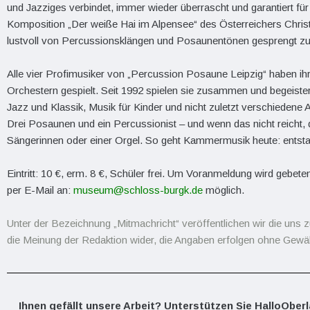
und Jazziges verbindet, immer wieder überrascht und garantiert fü
Komposition „Der weiße Hai im Alpensee“ des Österreichers Christ
lustvoll von Percussionsklängen und Posaunentönen gesprengt z
Alle vier Profimusiker von „Percussion Posaune Leipzig“ haben ih
Orchestern gespielt. Seit 1992 spielen sie zusammen und begeiste
Jazz und Klassik, Musik für Kinder und nicht zuletzt verschiedene 
Drei Posaunen und ein Percussionist – und wenn das nicht reicht,
Sängerinnen oder einer Orgel. So geht Kammermusik heute: entstaub
Eintritt: 10 €, erm. 8 €, Schüler frei. Um Voranmeldung wird gebete
per E-Mail an:
museum@schloss-burgk.de
möglich.
Unter der Bezeichnung „Mitmachricht“ veröffentlichen wir die uns z
die Meinung der Redaktion wider, die Angaben erfolgen ohne Gewäh
Ihnen gefällt unsere Arbeit? Unterstützen Sie HalloOber