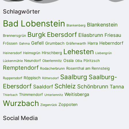
Schlagwörter
Bad Lobenstein
Blankenstein
Blankenberg
Burgk
Ebersdorf
Eliasbrunn
Friesau
Brennersgrün
Gefell
Heberndorf
Harra
Frössen
Grumbach
Gräfenwarth
Gahma
Lehesten
Hirschberg
Helmsgrün
Heinersdorf
Liebengrün
Ossla
Neundorf
Oberlemnitz
Pöritzsch
Lückenmühle
Oßla
Remptendorf
Rosenthal am Rennsteig
Rodacherbrunn
Saalburg
Saalburg-
Röppisch
Ruppersdorf
Röttersdorf
Ebersdorf
Schleiz
Schönbrunn
Saaldorf
Tanna
Weitisberga
Thimmendorf
Thierbach
Unterlemnitz
Wurzbach
Zoppoten
Ziegenrück
Social Media