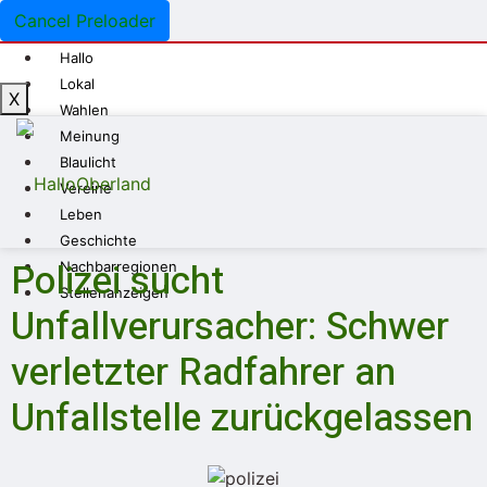
Cancel Preloader
Hallo
Lokal
X
Wahlen
Meinung
Blaulicht
Vereine
Leben
Geschichte
Polizei sucht
Nachbarregionen
Stellenanzeigen
Unfallverursacher: Schwer
verletzter Radfahrer an
Unfallstelle zurückgelassen