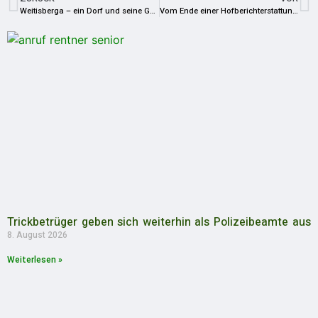
Weitisberga – ein Dorf und seine Geschichte(n)
Vom Ende einer Hofberichterstattung und unüberlegten Äußerungen: Ein Kommentar zum Abwahlverfahren gegen Bürgermeister Thomas Weigelt
Trickbetrüger geben sich weiterhin als Polizeibeamte aus
8. August 2026
Weiterlesen »