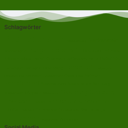
Schlagwörter
Bad Lobenstein
Blankenstein
Blankenberg
Burgk
Ebersdorf
Eliasbrunn
Friesau
Brennersgrün
Gefell
Heberndorf
Harra
Frössen
Grumbach
Gräfenwarth
Gahma
Lehesten
Hirschberg
Helmsgrün
Heinersdorf
Liebengrün
Ossla
Neundorf
Oberlemnitz
Pöritzsch
Lückenmühle
Oßla
Remptendorf
Rosenthal am Rennsteig
Rodacherbrunn
Saalburg
Saalburg-
Röppisch
Ruppersdorf
Röttersdorf
Ebersdorf
Schleiz
Schönbrunn
Saaldorf
Tanna
Weitisberga
Thimmendorf
Thierbach
Unterlemnitz
Wurzbach
Zoppoten
Ziegenrück
Social Media