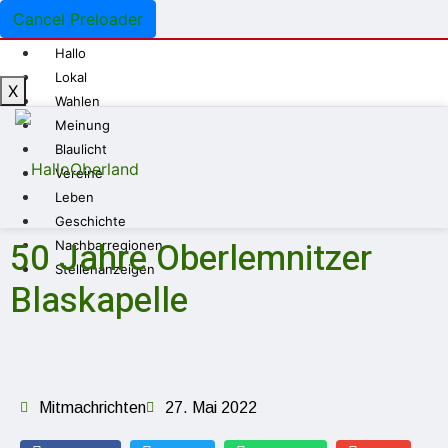
Cancel Preloader
Hallo
Lokal
X
Wahlen
Meinung
Blaulicht
Vereine
Leben
Geschichte
50 Jahre Oberlemnitzer
Nachbarregionen
Stellenanzeigen
Blaskapelle
Mitmachrichten
27. Mai 2022