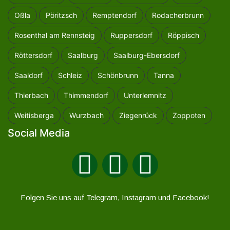
Oßla
Pöritzsch
Remptendorf
Rodacherbrunn
Rosenthal am Rennsteig
Ruppersdorf
Röppisch
Röttersdorf
Saalburg
Saalburg-Ebersdorf
Saaldorf
Schleiz
Schönbrunn
Tanna
Thierbach
Thimmendorf
Unterlemnitz
Weitisberga
Wurzbach
Ziegenrück
Zoppoten
Social Media
Folgen Sie uns auf Telegram, Instagram und Facebook!