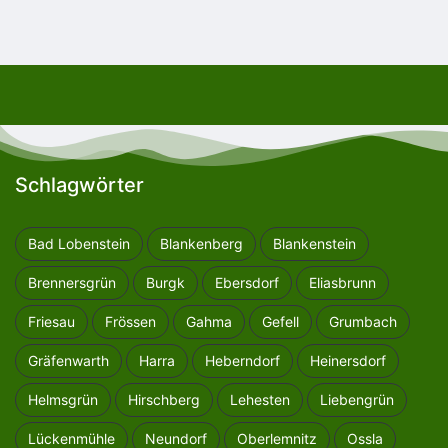
Schlagwörter
Bad Lobenstein
Blankenberg
Blankenstein
Brennersgrün
Burgk
Ebersdorf
Eliasbrunn
Friesau
Frössen
Gahma
Gefell
Grumbach
Gräfenwarth
Harra
Heberndorf
Heinersdorf
Helmsgrün
Hirschberg
Lehesten
Liebengrün
Lückenmühle
Neundorf
Oberlemnitz
Ossla