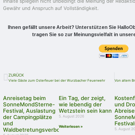
Inhalte spiegeln nicht unbedingt die Meinung der Redakti
Gewähr und Anspruch auf Vollständigkeit.
Ihnen gefällt unsere Arbeit? Unterstützen Sie Hallo
tragen Sie so zur Meinungsvielfalt in unser
ZURÜCK
Viele Gäste zum Osterfeuer bei der Wurzbacher Feuerwehr
Anreisetag beim
Ein Tag, der zeigt,
Kostenf
SonneMondSterne-
wie lebendig der
und Dr
Festival, Auslastung
Wetzstein sein kann
Abreise
der Campingplätze
5. August 2026
SonneM
und
Festival
Weiterlesen »
Waldbetretungsverbot
5. August 2