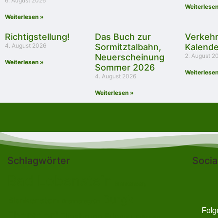
6. August 2026
Weiterlesen
Weiterlesen »
Richtigstellung!
Das Buch zur
Verkeh
4. August 2026
Sormitztalbahn,
Kalend
Neuerscheinung
2. August 2
Weiterlesen »
Sommer 2026
Weiterlesen
4. August 2026
Weiterlesen »
Schlagwörter
Socia
Bad Lobenstein
Blankenberg
Burgk
Blankenstein
Brennersgrün
Folg
Ebersdorf
Eliasbrunn
Friesau
Frössen