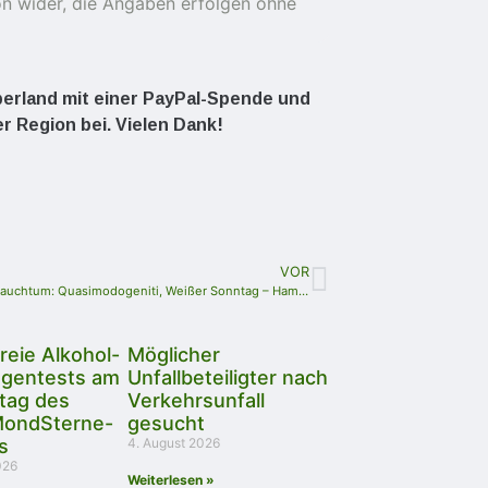
on wider, die Angaben erfolgen ohne
Oberland mit einer PayPal-Spende und
er Region bei. Vielen Dank!
VOR
Von altem Brauchtum: Quasimodogeniti, Weißer Sonntag – Hammelauskegeln
reie Alkohol-
Möglicher
ogentests am
Unfallbeteiligter nach
tag des
Verkehrsunfall
ondSterne-
gesucht
s
4. August 2026
026
Weiterlesen »