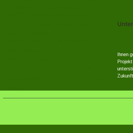
Gefell
Harra
Grumbach
Gräfenwarth
Gahma
Heberndorf
Hirschberg
Helmsgrün
Heinersdorf
Lehesten
Unter
Neundorf
Lückenmühle
Liebengrün
Remptendorf
Ossla
Oberlemnitz
Pöritzsch
Oßla
Rosenthal am Rennsteig
Rodacherbrunn
Ruppersdorf
Saalburg
Saalburg-
Röppisch
Röttersdorf
Ihnen g
Ebersdorf
Schleiz
Saaldorf
Projekt
Schönbrunn
Tanna
Thimmendorf
unterst
Thierbach
Wurzbach
Zukunft
Weitisberga
Ziegenrück
Unterlemnitz
Zoppoten