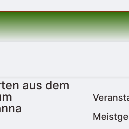
rten aus dem
zum
Veranst
anna
Meistge