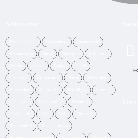
Schlagwörter
Socia
Bad Lobenstein
Blankenberg
Blankenstein
Brennersgrün
Burgk
Ebersdorf
Eliasbrunn
Friesau
Frössen
Gahma
Gefell
Fo
Grumbach
Gräfenwarth
Harra
Heberndorf
Heinersdorf
Helmsgrün
Hirschberg
Lehesten
Unter
Liebengrün
Lückenmühle
Neundorf
Oberlemnitz
Ossla
Oßla
Pöritzsch
Remptendorf
Rodacherbrunn
Rosenthal am Rennsteig
Ruppersdorf
Röppisch