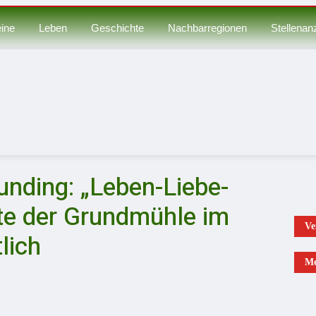
ine
Leben
Geschichte
Nachbarregionen
Stellenan
nding: „Leben-Liebe-
te der Grundmühle im
Ve
lich
Me