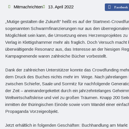
Mitmachrichten
13. April 2022
Facebook
„Mutige gestalten die Zukunft“ heißt es auf der Startnext-Crowd
sogenannten Schwarmfinanzierungen nur aus den überregionalen 
Möglichkeit sein kann, die Umsetzung eines Herzensprojektes z
Verlag in Klettigshammer mehr als fraglich. Doch Versuch macht 
überwältigende Resonanz aus, das Interesse an der hiesigen Reg
Kampagnenende waren zahlreiche Bücher vorbestellt.
Dank der zahlreichen Unterstützer konnte das Crowdfunding mehr
dem Druck des Buches nichts mehr im Wege. Nach jahrelangen 
zwischen Schiefer, Saale und Sormitz für nachfolgende Generatio
der Zeit – aneinandergekettet durch ein jahrzehntelanges Geheim
Weltwirtschaftskrise und viel zu großen Träumen. Knapp 200 Seite
inmitten der thüringischen Einöde sowie vom Wandel einer einf
Propaganda Vorzeigeobjekt.
Jetzt erhältlich in folgenden Geschäften: Buchhandlung am Mar