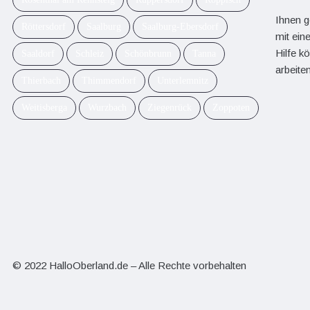
Ihnen g
Röttersdorf
Saalburg
Saalburg-Ebersdorf
mit ein
Hilfe k
Saaldorf
Schleiz
Schönbrunn
Tanna
arbeiten
Thierbach
Thimmendorf
Unterlemnitz
Weitisberga
Wurzbach
Ziegenrück
Zoppoten
© 2022 HalloOberland.de – Alle Rechte vorbehalten