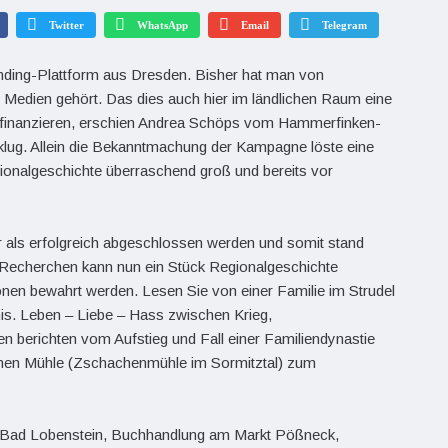
Twitter
WhatsApp
Email
Telegram
funding-Plattform aus Dresden. Bisher hat man von
Medien gehört. Das dies auch hier im ländlichen Raum eine
u finanzieren, erschien Andrea Schöps vom Hammerfinken-
klug. Allein die Bekanntmachung der Kampagne löste eine
ionalgeschichte überraschend groß und bereits vor
 als erfolgreich abgeschlossen werden und somit stand
Recherchen kann nun ein Stück Regionalgeschichte
nen bewahrt werden. Lesen Sie von einer Familie im Strudel
nis. Leben – Liebe – Hass zwischen Krieg,
n berichten vom Aufstieg und Fall einer Familiendynastie
achen Mühle (Zschachenmühle im Sormitztal) zum
kt Bad Lobenstein, Buchhandlung am Markt Pößneck,