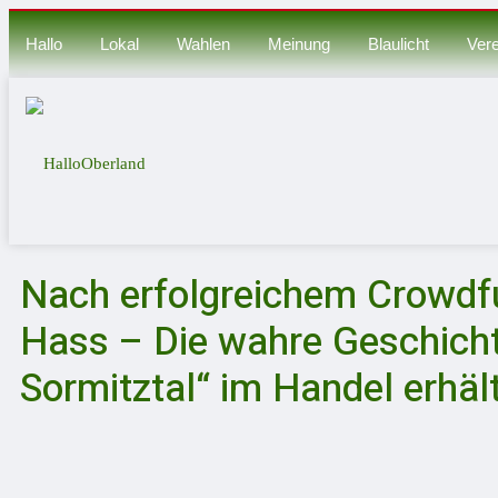
Hallo
Lokal
Wahlen
Meinung
Blaulicht
Vere
Nach erfolgreichem Crowdfu
Hass – Die wahre Geschich
Sormitztal“ im Handel erhält