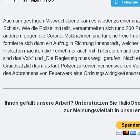
31. März 2022
Geschichte
Telegram
Nachbarregionen
Auch am gestrigen Mittwochabend kam es wieder zu einer un
Schleiz. Wie die Polizei mitteilt, versammelten sich rund 20
anderem gegen die Corona-Maßnahmen und für eine freie Impf
Stellenanzeigen
formierte sich dann ein Aufzug in Richtung Innenstadt, welch
Plakaten machten die Teilnehmer auch mit Trillerpeifen und p
sind das Volk“ und „Die Regierung muss weg“ gerufen. Nach 
Grundsätzlich kam es laut Polizei zu keinen nennenswerten Vo
des Abbrennens von Feuerwerk eine Ordnungswidrigkeitenanz
Ihnen gefällt unsere Arbeit? Unterstützen Sie HalloOb
zur Meinungsvielfalt in unserer