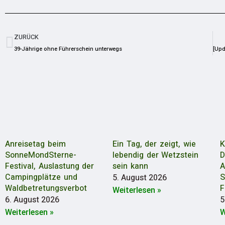
ZURÜCK
39-Jährige ohne Führerschein unterwegs
Anreisetag beim
Ein Tag, der zeigt, wie
K
SonneMondSterne-
lebendig der Wetzstein
D
Festival, Auslastung der
sein kann
A
Campingplätze und
S
5. August 2026
Waldbetretungsverbot
F
Weiterlesen »
6. August 2026
5
Weiterlesen »
W