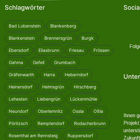
Schlagwörter
Socia
Bad Lobenstein
Blankenberg
Blankenstein
Brennersgrün
Burgk
Folg
Ebersdorf
Eliasbrunn
Friesau
Frössen
Gahma
Gefell
Grumbach
Gräfenwarth
Harra
Heberndorf
Unter
Heinersdorf
Helmsgrün
Hirschberg
Lehesten
Liebengrün
Lückenmühle
Neundorf
Oberlemnitz
Ossla
Oßla
Ihnen g
Projekt
Pöritzsch
Remptendorf
Rodacherbrunn
unterst
Rosenthal am Rennsteig
Ruppersdorf
Zukunft