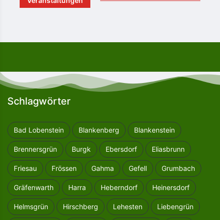
Veranstaltungen
Schlagwörter
Bad Lobenstein
Blankenberg
Blankenstein
Brennersgrün
Burgk
Ebersdorf
Eliasbrunn
Friesau
Frössen
Gahma
Gefell
Grumbach
Gräfenwarth
Harra
Heberndorf
Heinersdorf
Helmsgrün
Hirschberg
Lehesten
Liebengrün