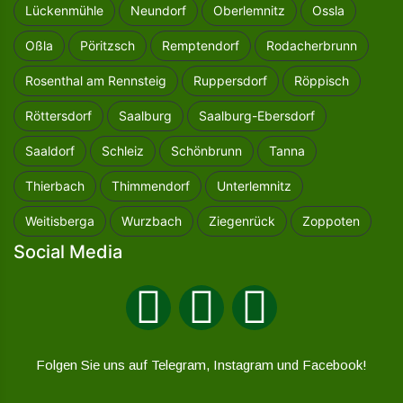
Lückenmühle
Neundorf
Oberlemnitz
Ossla
Oßla
Pöritzsch
Remptendorf
Rodacherbrunn
Rosenthal am Rennsteig
Ruppersdorf
Röppisch
Röttersdorf
Saalburg
Saalburg-Ebersdorf
Saaldorf
Schleiz
Schönbrunn
Tanna
Thierbach
Thimmendorf
Unterlemnitz
Weitisberga
Wurzbach
Ziegenrück
Zoppoten
Social Media
Folgen Sie uns auf Telegram, Instagram und Facebook!