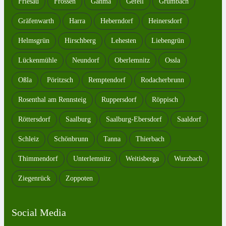
Friesau
Frössen
Gahma
Gefell
Grumbach
Gräfenwarth
Harra
Heberndorf
Heinersdorf
Helmsgrün
Hirschberg
Lehesten
Liebengrün
Lückenmühle
Neundorf
Oberlemnitz
Ossla
Oßla
Pöritzsch
Remptendorf
Rodacherbrunn
Rosenthal am Rennsteig
Ruppersdorf
Röppisch
Röttersdorf
Saalburg
Saalburg-Ebersdorf
Saaldorf
Schleiz
Schönbrunn
Tanna
Thierbach
Thimmendorf
Unterlemnitz
Weitisberga
Wurzbach
Ziegenrück
Zoppoten
Social Media