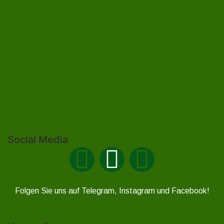
Burgk
Ebersdorf
Eliasbrunn
Friesau
Brennersgrün
Gefell
Heberndorf
Harra
Frössen
Grumbach
Gräfenwarth
Gahma
Lehesten
Hirschberg
Helmsgrün
Heinersdorf
Liebengrün
Ossla
Neundorf
Oberlemnitz
Pöritzsch
Lückenmühle
Oßla
Remptendorf
Rosenthal am Rennsteig
Rodacherbrunn
Saalburg
Saalburg-
Röppisch
Ruppersdorf
Röttersdorf
Ebersdorf
Schleiz
Schönbrunn
Saaldorf
Tanna
Weitisberga
Thimmendorf
Thierbach
Unterlemnitz
Wurzbach
Zoppoten
Ziegenrück
Social Media
Folgen Sie uns auf Telegram, Instagram und Facebook!