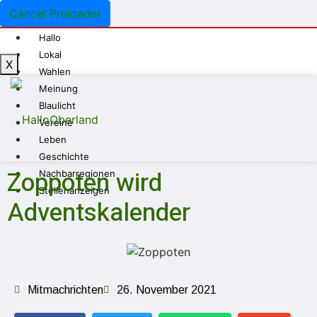
Cancel Preloader
Hallo
Lokal
X
Wahlen
Meinung
Blaulicht
Vereine
Leben
Geschichte
Zoppoten wird
Nachbarregionen
Stellenanzeigen
Adventskalender
Mitmachrichten
26. November 2021