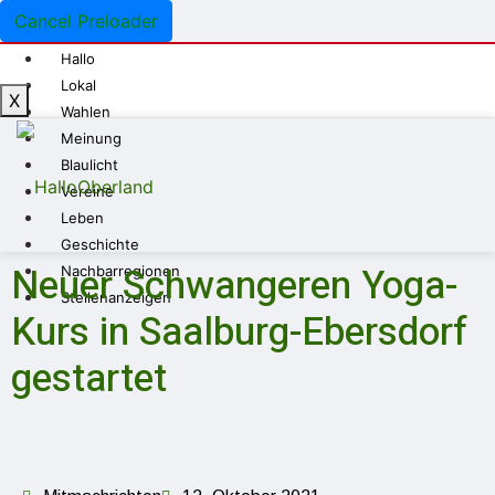
Cancel Preloader
Hallo
Lokal
X
Wahlen
Meinung
Blaulicht
Vereine
Leben
Geschichte
Neuer Schwangeren Yoga-
Nachbarregionen
Stellenanzeigen
Kurs in Saalburg-Ebersdorf
gestartet