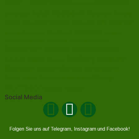
Bad Lobenstein
Blankenstein
Blankenberg
Burgk
Ebersdorf
Eliasbrunn
Friesau
Brennersgrün
Gefell
Heberndorf
Harra
Frössen
Grumbach
Gräfenwarth
Gahma
Lehesten
Hirschberg
Helmsgrün
Heinersdorf
Liebengrün
Ossla
Neundorf
Oberlemnitz
Pöritzsch
Lückenmühle
Oßla
Remptendorf
Rosenthal am Rennsteig
Rodacherbrunn
Saalburg
Saalburg-
Röppisch
Ruppersdorf
Röttersdorf
Ebersdorf
Schleiz
Schönbrunn
Saaldorf
Tanna
Weitisberga
Thimmendorf
Thierbach
Unterlemnitz
Wurzbach
Zoppoten
Ziegenrück
Social Media
Folgen Sie uns auf Telegram, Instagram und Facebook!