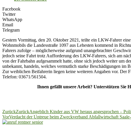
Facebook
Twitter
WhatsApp
Email
Telegram
Gestern Vormittag, den 20. Oktober 2021, teilte ein LKW-Fahrer ein
Wohnmobils die Landesstraße 1097 aus Lehesten kommend in Richtun
Fahrers zufolge – möglicherweise aufgrund unangebrachter Geschwind
jedoch seine Fahrt trotz Aufforderung des LKW-Fahrers, sich am nächs
von der Fahrbahn aufgesammelt hatte, ohne sich jedoch weiter um d
unbekannt, handeln, welches vermutlich starke Beschädigungen im Bere
Zur weiblichen Beifahrerin liegen keine weiteren Angaben vor. Der F
Telefon: 03671/561504.
Ihnen gefällt unsere Arbeit? Unterstützen Sie 
Zurück
Zurück
Angeblich Kinder aus VW heraus angesprochen – Poli
Vor
Verdacht der Untreue beim Zweckverband Abfallwirtschaft Saale