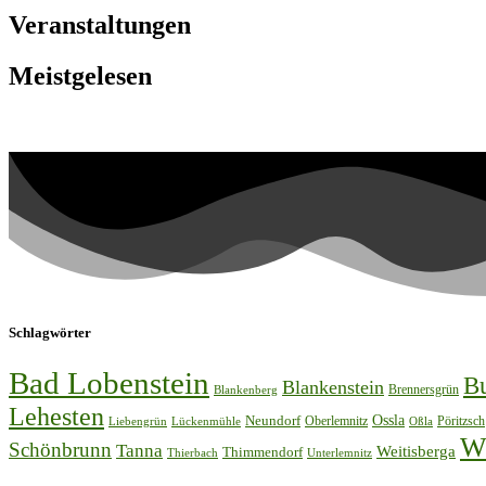
Veranstaltungen
Meistgelesen
Schlagwörter
Bad Lobenstein
B
Blankenstein
Brennersgrün
Blankenberg
Lehesten
Ossla
Neundorf
Oberlemnitz
Pöritzsch
Lückenmühle
Oßla
Liebengrün
W
Schönbrunn
Tanna
Weitisberga
Thimmendorf
Thierbach
Unterlemnitz