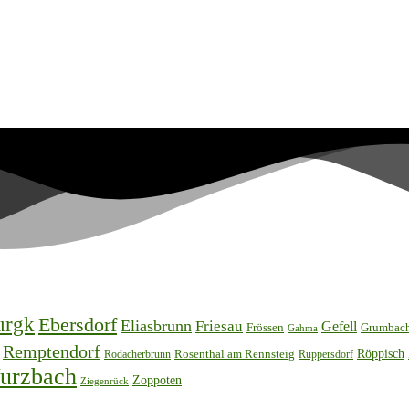
urgk
Ebersdorf
Eliasbrunn
Friesau
Gefell
Frössen
Grumbac
Gahma
Remptendorf
Rosenthal am Rennsteig
Röppisch
Rodacherbrunn
Ruppersdorf
urzbach
Zoppoten
Ziegenrück