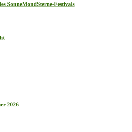
 des SonneMondSterne-Festivals
ht
er 2026