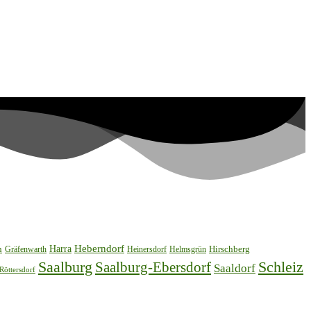
Harra
Heberndorf
h
Hirschberg
Gräfenwarth
Helmsgrün
Heinersdorf
Saalburg
Schleiz
Saalburg-Ebersdorf
Saaldorf
Röttersdorf