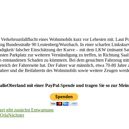
e Verkehrsunfallflucht eines Wohnmobils kurz vor Lehesten mit. Laut P
g Bundesstraße 90 Leutenberg/Wurzbach. In einer scharfen Linkskur
igkeit/ falscher Einschätzung der Kurve – mit dem LKW (mitsamt Satte
ten Parkplatz zur weiteren Verständigung zu treffen, in Richtung Saalf
en entstandenen Schaden zu kümmern. Bei dem gesuchten Fahrzeug mit
ich der Fahrerseite hat. Der Fahrer war männlich, etwa 70-80 Jahre alt
ahrer und die Beifahrerin des Wohnmobils sowie weitere Zeugen werden 
HalloOberland mit einer PayPal-Spende und tragen Sie so zur Meinu
zei gibt zunächst Entwarnung
-Orla
Nächster