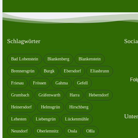
Schlagwörter
Socia
Bad Lobenstein
Blankenberg
Blankenstein
Brennersgrün
Burgk
Ebersdorf
Eliasbrunn
Fol
Friesau
Frössen
Gahma
Gefell
Grumbach
Gräfenwarth
Harra
Heberndorf
Heinersdorf
Helmsgrün
Hirschberg
Unter
Lehesten
Liebengrün
Lückenmühle
Neundorf
Oberlemnitz
Ossla
Oßla