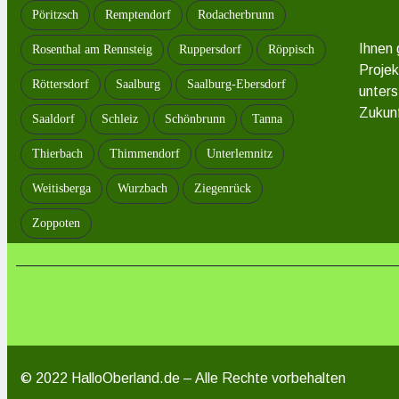
Pöritzsch
Remptendorf
Rodacherbrunn
Ihnen 
Rosenthal am Rennsteig
Ruppersdorf
Röppisch
Projek
Röttersdorf
Saalburg
Saalburg-Ebersdorf
unters
Zukunf
Saaldorf
Schleiz
Schönbrunn
Tanna
Thierbach
Thimmendorf
Unterlemnitz
Weitisberga
Wurzbach
Ziegenrück
Zoppoten
© 2022 HalloOberland.de – Alle Rechte vorbehalten