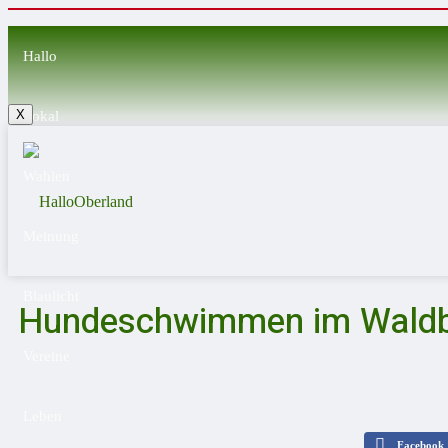
Hallo
X
Lokal
Wahlen
Meinung
Blaulicht
Hundeschwimmen im Waldba
Vereine
Leben
Facebook