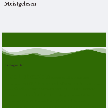
Meistgelesen
Schlagwörter
Bad Lobenstein
Blankenstein
Blankenberg
Burgk
Ebersdorf
Eliasbrunn
Friesau
Frössen
Brennersgrün
Gefell
Harra
Heberndorf
Grumbach
Gräfenwarth
Gahma
Heinersdorf
Lehesten
Hirschberg
Helmsgrün
Neundorf
Lückenmühle
Liebengrün
Remptendorf
Ossla
Oberlemnitz
Pöritzsch
Rodacherbrunn
Oßla
Saalburg
Rosenthal am Rennsteig
Röppisch
Ruppersdorf
Röttersdorf