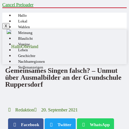
Cancel Preloader
Hallo
Lokal
X
Wahlen
Meinung
Blaulicht
Vereine
Leben
Geschichte
Nachbarregionen
Stellenanzeigen
Gemeinsames Singen falsch? – Unmut
über Ausmalbilder an der Grundschule
Ruppersdorf
Redaktion
20. September 2021
Facebook
Twitter
WhatsApp