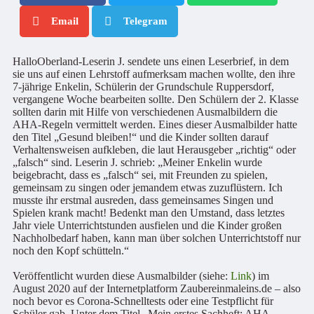
Email
Telegram
HalloOberland-Leserin J. sendete uns einen Leserbrief, in dem
sie uns auf einen Lehrstoff aufmerksam machen wollte, den ihre
7-jährige Enkelin, Schülerin der Grundschule Ruppersdorf,
vergangene Woche bearbeiten sollte. Den Schülern der 2. Klasse
sollten darin mit Hilfe von verschiedenen Ausmalbildern die
AHA-Regeln vermittelt werden. Eines dieser Ausmalbilder hatte
den Titel „Gesund bleiben!“ und die Kinder sollten darauf
Verhaltensweisen aufkleben, die laut Herausgeber „richtig“ oder
„falsch“ sind. Leserin J. schrieb: „Meiner Enkelin wurde
beigebracht, dass es „falsch“ sei, mit Freunden zu spielen,
gemeinsam zu singen oder jemandem etwas zuzuflüstern. Ich
musste ihr erstmal ausreden, dass gemeinsames Singen und
Spielen krank macht! Bedenkt man den Umstand, dass letztes
Jahr viele Unterrichtstunden ausfielen und die Kinder großen
Nachholbedarf haben, kann man über solchen Unterrichtstoff nur
noch den Kopf schütteln.“
Veröffentlicht wurden diese Ausmalbilder (siehe:
Link
) im
August 2020 auf der Internetplatform Zaubereinmaleins.de – also
noch bevor es Corona-Schnelltests oder eine Testpflicht für
Schüler gab. Unter dem Titel „Mein erstes Sachheft: AHA