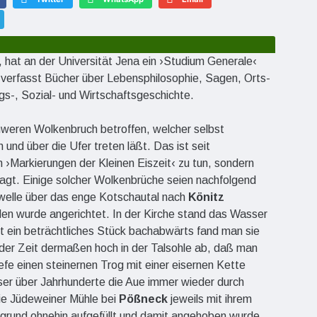
iz, hat an der Universität Jena ein ›Studium Generale‹
 verfasst Bücher über Lebensphilosophie, Sagen, Orts-
gs-, Sozial- und Wirtschaftsgeschichte.
chweren Wolkenbruch betroffen, welcher selbst
d über die Ufer treten läßt. Das ist seit
›Markierungen der Kleinen Eiszeit‹ zu tun, sondern
agt. Einige solcher Wolkenbrüche seien nachfolgend
utwelle über das enge Kotschautal nach
Könitz
en wurde angerichtet. In der Kirche stand das Wasser
st ein beträchtliches Stück bachabwärts fand man sie
 der Zeit dermaßen hoch in der Talsohle ab, daß man
fe einen steinernen Trog mit einer eisernen Kette
r über Jahrhunderte die Aue immer wieder durch
ie Jüdeweiner Mühle bei
Pößneck
jeweils mit ihrem
lgrund ohnehin aufgefüllt und damit angehoben wurde.