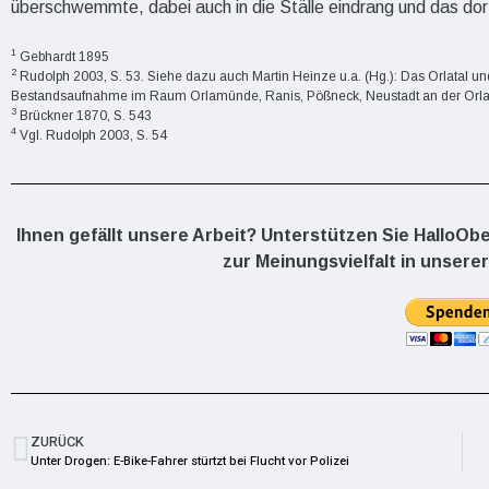
überschwemmte, dabei auch in die Ställe eindrang und das dor
1
Gebhardt 1895
2
Rudolph 2003, S. 53. Siehe dazu auch Martin Heinze u.a. (Hg.): Das Orlatal un
Bestandsaufnahme im Raum Orlamünde, Ranis, Pößneck, Neustadt an der Orla, 
3
Brückner 1870, S. 543
4
Vgl. Rudolph 2003, S. 54
Ihnen gefällt unsere Arbeit? Unterstützen Sie HalloOb
zur Meinungsvielfalt in unserer
ZURÜCK
Unter Drogen: E-Bike-Fahrer stürtzt bei Flucht vor Polizei