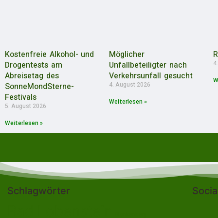
Kostenfreie Alkohol- und
Möglicher
R
4
Drogentests am
Unfallbeteiligter nach
Abreisetag des
Verkehrsunfall gesucht
W
4. August 2026
SonneMondSterne-
Festivals
Weiterlesen »
5. August 2026
Weiterlesen »
Schlagwörter
Socia
Bad Lobenstein
Blankenberg