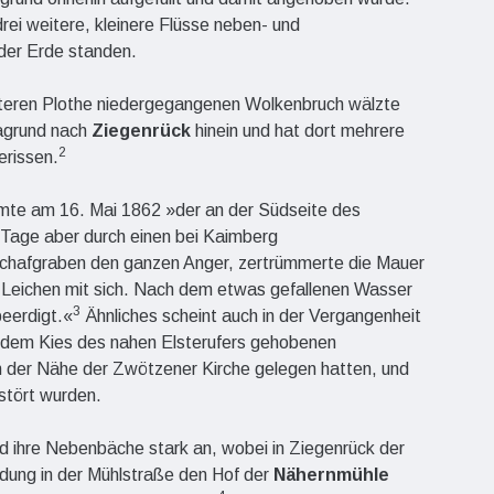
ei weitere, kleinere Flüsse neben- und
der Erde standen.
nteren Plothe niedergegangenen Wolkenbruch wälzte
agrund nach
Ziegenrück
hinein und hat dort mehrere
2
erissen.
mte am 16. Mai 1862 »der an der Südseite des
 Tage aber durch einen bei Kaimberg
chafgraben den ganzen Anger, zertrümmerte die Mauer
e Leichen mit sich. Nach dem etwas gefallenen Wasser
3
beerdigt.«
Ähnliches scheint auch in der Vergangenheit
 dem Kies des nahen Elsterufers gehobenen
in der Nähe der Zwötzener Kirche gelegen hatten, und
stört wurden.
d ihre Nebenbäche stark an, wobei in Ziegenrück der
ndung in der Mühlstraße den Hof der
Nähernmühle