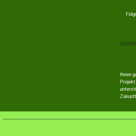
Burgk
Blankenstein
Brennersgrün
Folg
Ebersdorf
Eliasbrunn
Friesau
Frössen
Gefell
Harra
Grumbach
Gräfenwarth
Gahma
Heberndorf
Hirschberg
Helmsgrün
Heinersdorf
Lehesten
Unter
Neundorf
Lückenmühle
Liebengrün
Remptendorf
Ossla
Oberlemnitz
Pöritzsch
Oßla
Rosenthal am Rennsteig
Rodacherbrunn
Ruppersdorf
Saalburg
Saalburg-
Röppisch
Röttersdorf
Ihnen g
Ebersdorf
Schleiz
Saaldorf
Projekt
Schönbrunn
Tanna
Thimmendorf
unterst
Thierbach
Wurzbach
Zukunft
Weitisberga
Ziegenrück
Unterlemnitz
Zoppoten