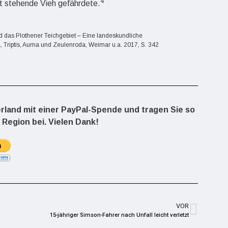
4
t stehende Vieh gefährdete.
d das Plothener Teichgebiet – Eine landeskundliche
Triptis, Auma und Zeulenroda, Weimar u.a. 2017, S. 342
erland mit einer PayPal-Spende und tragen Sie so
 Region bei. Vielen Dank!
VOR
15-jähriger Simson-Fahrer nach Unfall leicht verletzt