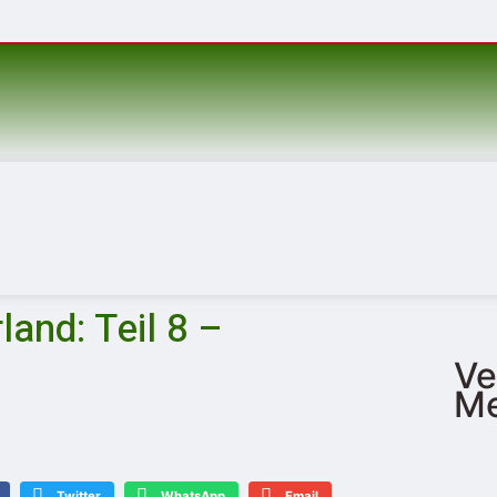
and: Teil 8 –
Ve
Me
Twitter
WhatsApp
Email