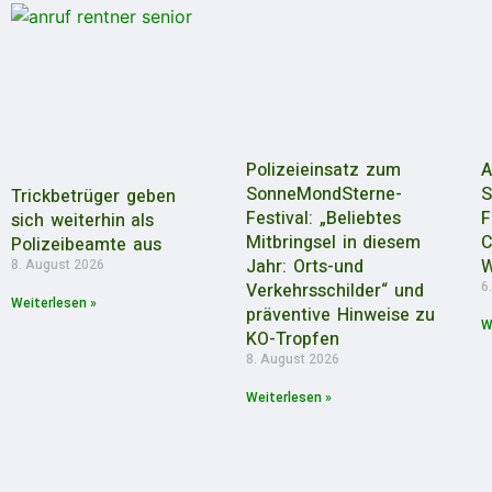
Polizeieinsatz zum
A
SonneMondSterne-
S
Trickbetrüger geben
Festival: „Beliebtes
F
sich weiterhin als
Mitbringsel in diesem
C
Polizeibeamte aus
Jahr: Orts-und
W
8. August 2026
6
Verkehrsschilder“ und
Weiterlesen »
präventive Hinweise zu
W
KO-Tropfen
8. August 2026
Weiterlesen »