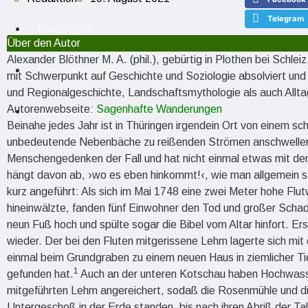
Telegram
Geschichte
Über den Autor
Alexander Blöthner M. A. (phil.), gebürtig in Plothen bei Schle
Nachbarregionen
mit Schwerpunkt auf Geschichte und Soziologie absolviert und
und Regionalgeschichte, Landschaftsmythologie als auch Allta
Autorenwebseite:
Sagenhafte Wanderungen
Stellenanzeigen
Beinahe jedes Jahr ist in Thüringen irgendein Ort von einem s
unbedeutende Nebenbäche zu reißenden Strömen anschwellen un
Menschengedenken der Fall und hat nicht einmal etwas mit den 
hängt davon ab, ›wo es eben hinkommt!‹, wie man allgemein s
kurz angeführt: Als sich im Mai 1748 eine zwei Meter hohe Fl
hineinwälzte, fanden fünf Einwohner den Tod und großer Schad
neun Fuß hoch und spülte sogar die Bibel vom Altar hinfort. Er
wieder. Der bei den Fluten mitgerissene Lehm lagerte sich mit
einmal beim Grundgraben zu einem neuen Haus in ziemlicher Tie
1
gefunden hat.
Auch an der unteren Kotschau haben Hochwasse
mitgeführten Lehm angereichert, sodaß die Rosenmühle und d
Untergeschoß in der Erde standen, bis nach ihren Abriß der Ta