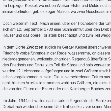
Im Leipziger Kessel, wo neben Weißer Elster und Mulde noch dr
ineinanderlaufen, gab es sogar Mühlen, wo zwei Geschosse in 
Doch weiter im Text: Nach einem, über der Hochebene der U
sich am 12. September 1780 eine Schlammflut über den Dreb
Häuser und das obere Tor stark beschädigt und zum Teil wegg
In dem Dorfe
Zwötzen
südlich im Geraer Kessel überschwem
Friedhofs vorbeiführende in der Regel wasserarme, an diesem
niedergegangenen, wolkenbruchartigen Regenguß überfüllte S
des Friedhofs und führte zum Teil die Särge und halb verwest
wurden 12 Leichname aufgefangen und in zwei Gräbern frisch 
schon vorgekommen zu sein. Die zu verschiedenen Zeiten aus
neolithischen Artefakte stammen wohl aus Gräbern, die einst 
die von den Fluten der Elster oder des Kaimberger Baches zer
Im Jahre 1944 schwollen nach starken Regenfälle die Saale un
Drebabach wieder über seine Ufer trat und kurz vor seiner Mü