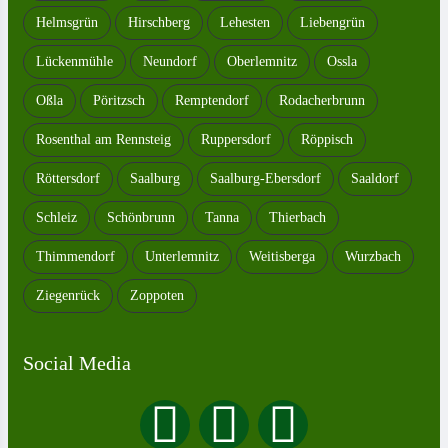
Helmsgrün
Hirschberg
Lehesten
Liebengrün
Lückenmühle
Neundorf
Oberlemnitz
Ossla
Oßla
Pöritzsch
Remptendorf
Rodacherbrunn
Rosenthal am Rennsteig
Ruppersdorf
Röppisch
Röttersdorf
Saalburg
Saalburg-Ebersdorf
Saaldorf
Schleiz
Schönbrunn
Tanna
Thierbach
Thimmendorf
Unterlemnitz
Weitisberga
Wurzbach
Ziegenrück
Zoppoten
Social Media