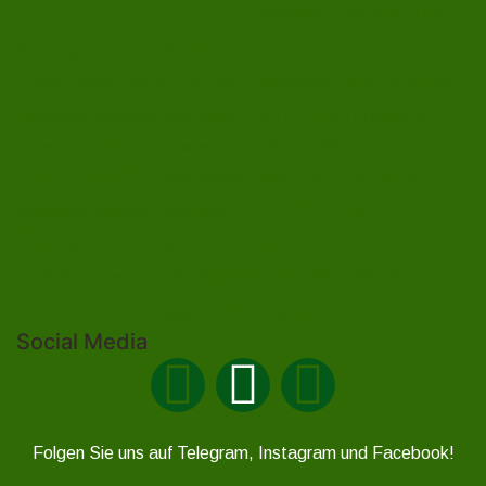
Bad Lobenstein
Blankenstein
Blankenberg
Burgk
Ebersdorf
Eliasbrunn
Friesau
Brennersgrün
Gefell
Heberndorf
Harra
Frössen
Grumbach
Gräfenwarth
Gahma
Lehesten
Hirschberg
Helmsgrün
Heinersdorf
Liebengrün
Ossla
Neundorf
Oberlemnitz
Pöritzsch
Lückenmühle
Oßla
Remptendorf
Rosenthal am Rennsteig
Rodacherbrunn
Saalburg
Saalburg-
Röppisch
Ruppersdorf
Röttersdorf
Ebersdorf
Schleiz
Schönbrunn
Saaldorf
Tanna
Weitisberga
Thimmendorf
Thierbach
Unterlemnitz
Wurzbach
Zoppoten
Ziegenrück
Social Media
Folgen Sie uns auf Telegram, Instagram und Facebook!