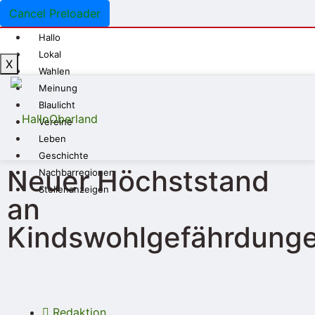
Cancel Preloader
Hallo
Lokal
X
Wahlen
Meinung
Blaulicht
Vereine
Leben
Geschichte
Neuer Höchststand
Nachbarregionen
Stellenanzeigen
an
Kindswohlgefährdung
Redaktion