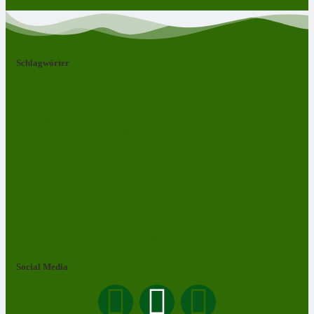
Schlagwörter
Bad Lobenstein
Blankenstein
Blankenberg
Burgk
Ebersdorf
Eliasbrunn
Friesau
Frössen
Brennersgrün
Gefell
Harra
Heberndorf
Grumbach
Gräfenwarth
Gahma
Heinersdorf
Lehesten
Hirschberg
Helmsgrün
Neundorf
Lückenmühle
Liebengrün
Remptendorf
Ossla
Oberlemnitz
Pöritzsch
Rodacherbrunn
Oßla
Saalburg
Rosenthal am Rennsteig
Röppisch
Ruppersdorf
Röttersdorf
Schleiz
Saalburg-Ebersdorf
Schönbrunn
Saaldorf
Tanna
Weitisberga
Thimmendorf
Thierbach
Unterlemnitz
Wurzbach
Zoppoten
Ziegenrück
Social Media