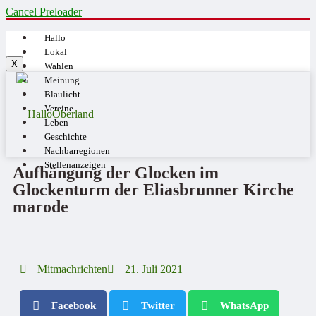
Cancel Preloader
Hallo
Lokal
X
Wahlen
Meinung
Blaulicht
Vereine
Leben
Geschichte
Nachbarregionen
Stellenanzeigen
Aufhängung der Glocken im
Glockenturm der Eliasbrunner Kirche
marode
Mitmachrichten
21. Juli 2021
Facebook
Twitter
WhatsApp