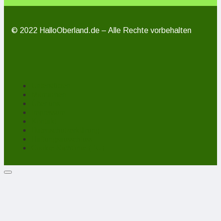
© 2022 HalloOberland.de – Alle Rechte vorbehalten
Unterstützen
Mitmachen
Über uns
Impressum
Kontakt
Datenschutzerklärung
Haftungsausschluss
Cookie-Richtlinie (EU)