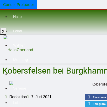
Cancel Preloader
Hallo
Lokal
X
Wahlen
Meinung
Kobersfelsen bei Burgkham
Blaulicht
Vereine
Redaktion
7. Juni 2021
Facebook
Leben
Telegram