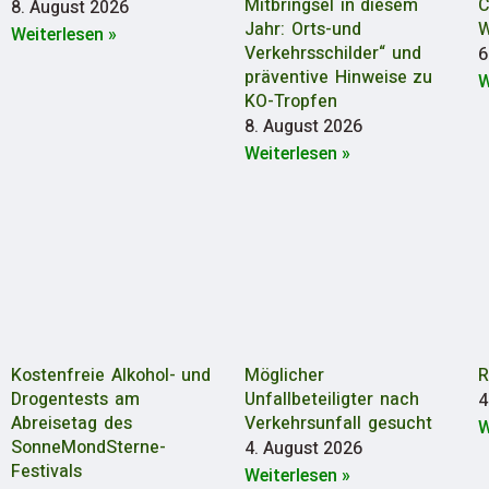
Mitbringsel in diesem
C
8. August 2026
Jahr: Orts-und
W
Weiterlesen »
Verkehrsschilder“ und
6
präventive Hinweise zu
W
KO-Tropfen
8. August 2026
Weiterlesen »
Kostenfreie Alkohol- und
Möglicher
R
Drogentests am
Unfallbeteiligter nach
4
Abreisetag des
Verkehrsunfall gesucht
W
SonneMondSterne-
4. August 2026
Festivals
Weiterlesen »