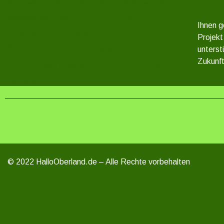
Rosenthal am Rennsteig
Rodacherbrunn
Ruppersdorf
Saalburg
Saalburg-
Röppisch
Röttersdorf
Ihnen g
Ebersdorf
Schleiz
Saaldorf
Projekt
Schönbrunn
Tanna
Thimmendorf
unterst
Thierbach
Wurzbach
Zukunft
Weitisberga
Ziegenrück
Unterlemnitz
Zoppoten
© 2022 HalloOberland.de – Alle Rechte vorbehalten