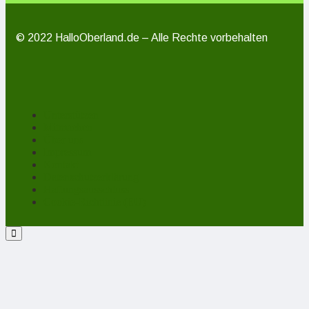
© 2022 HalloOberland.de – Alle Rechte vorbehalten
Unterstützen
Mitmachen
Über uns
Impressum
Kontakt
Datenschutzerklärung
Haftungsausschluss
Cookie-Richtlinie (EU)