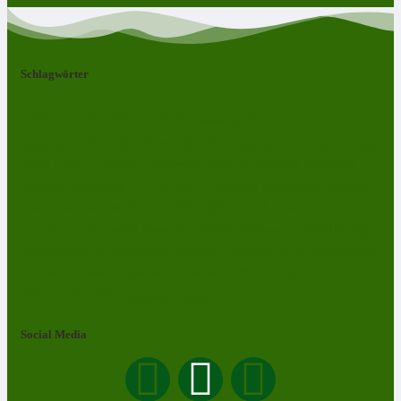
Schlagwörter
Bad Lobenstein
Blankenstein
Blankenberg
Burgk
Ebersdorf
Eliasbrunn
Friesau
Frössen
Brennersgrün
Gefell
Harra
Heberndorf
Grumbach
Gräfenwarth
Gahma
Heinersdorf
Lehesten
Hirschberg
Helmsgrün
Neundorf
Lückenmühle
Liebengrün
Remptendorf
Ossla
Oberlemnitz
Pöritzsch
Rodacherbrunn
Oßla
Saalburg
Rosenthal am Rennsteig
Röppisch
Ruppersdorf
Röttersdorf
Schleiz
Saalburg-Ebersdorf
Schönbrunn
Saaldorf
Tanna
Weitisberga
Thimmendorf
Thierbach
Unterlemnitz
Wurzbach
Zoppoten
Ziegenrück
Social Media