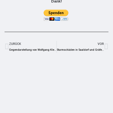
Dank!
ZURÜCK
VOR
Gegendarstellung von Wolfgang Kleindienst (UBV) zu OTZ-Artikel
Sturmschäden in Saaldorf und Gräfenwarth – Bäume auf Autos gestürtzt