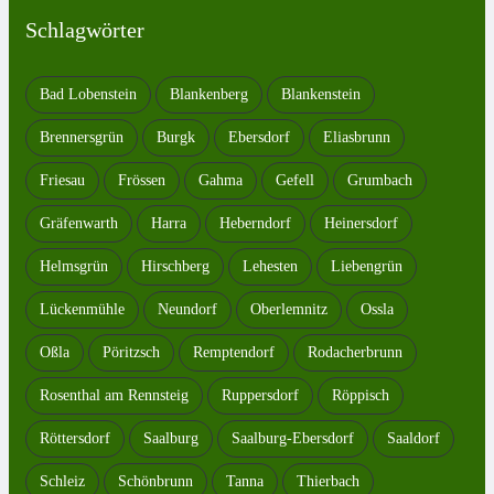
Schlagwörter
Bad Lobenstein
Blankenberg
Blankenstein
Brennersgrün
Burgk
Ebersdorf
Eliasbrunn
Friesau
Frössen
Gahma
Gefell
Grumbach
Gräfenwarth
Harra
Heberndorf
Heinersdorf
Helmsgrün
Hirschberg
Lehesten
Liebengrün
Lückenmühle
Neundorf
Oberlemnitz
Ossla
Oßla
Pöritzsch
Remptendorf
Rodacherbrunn
Rosenthal am Rennsteig
Ruppersdorf
Röppisch
Röttersdorf
Saalburg
Saalburg-Ebersdorf
Saaldorf
Schleiz
Schönbrunn
Tanna
Thierbach