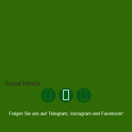
Burgk
Ebersdorf
Eliasbrunn
Friesau
Brennersgrün
Gefell
Heberndorf
Harra
Frössen
Grumbach
Gräfenwarth
Gahma
Lehesten
Hirschberg
Helmsgrün
Heinersdorf
Liebengrün
Ossla
Neundorf
Oberlemnitz
Pöritzsch
Lückenmühle
Oßla
Remptendorf
Rosenthal am Rennsteig
Rodacherbrunn
Saalburg
Saalburg-
Röppisch
Ruppersdorf
Röttersdorf
Ebersdorf
Schleiz
Schönbrunn
Saaldorf
Tanna
Weitisberga
Thimmendorf
Thierbach
Unterlemnitz
Wurzbach
Zoppoten
Ziegenrück
Social Media
Folgen Sie uns auf Telegram, Instagram und Facebook!