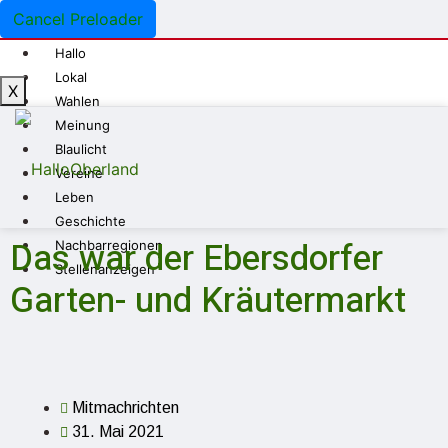
Cancel Preloader
Hallo
Lokal
X
Wahlen
Meinung
Blaulicht
Vereine
Leben
Geschichte
Das war der Ebersdorfer
Nachbarregionen
Stellenanzeigen
Garten- und Kräutermarkt
Mitmachrichten
31. Mai 2021