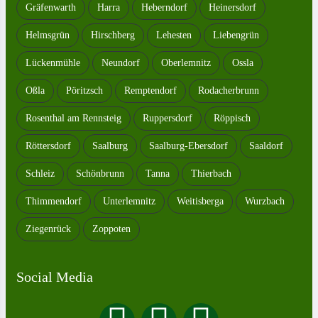
Gräfenwarth
Harra
Heberndorf
Heinersdorf
Helmsgrün
Hirschberg
Lehesten
Liebengrün
Lückenmühle
Neundorf
Oberlemnitz
Ossla
Oßla
Pöritzsch
Remptendorf
Rodacherbrunn
Rosenthal am Rennsteig
Ruppersdorf
Röppisch
Röttersdorf
Saalburg
Saalburg-Ebersdorf
Saaldorf
Schleiz
Schönbrunn
Tanna
Thierbach
Thimmendorf
Unterlemnitz
Weitisberga
Wurzbach
Ziegenrück
Zoppoten
Social Media