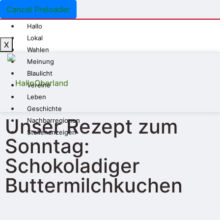
Cancel Preloader
Hallo
Lokal
X
Wahlen
Meinung
Blaulicht
Vereine
Leben
Geschichte
Unser Rezept zum
Nachbarregionen
Stellenanzeigen
Sonntag:
Schokoladiger
Buttermilchkuchen