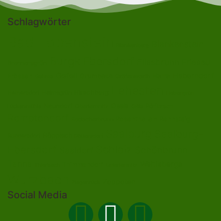
Schlagwörter
Bad Lobenstein
Blankenstein
Blankenberg
Burgk
Ebersdorf
Eliasbrunn
Friesau
Brennersgrün
Gefell
Heberndorf
Harra
Frössen
Grumbach
Gräfenwarth
Gahma
Lehesten
Hirschberg
Helmsgrün
Heinersdorf
Liebengrün
Ossla
Neundorf
Oberlemnitz
Pöritzsch
Lückenmühle
Oßla
Remptendorf
Rosenthal am Rennsteig
Rodacherbrunn
Saalburg
Saalburg-
Röppisch
Ruppersdorf
Röttersdorf
Ebersdorf
Schleiz
Schönbrunn
Saaldorf
Tanna
Weitisberga
Thimmendorf
Thierbach
Unterlemnitz
Wurzbach
Zoppoten
Ziegenrück
Social Media