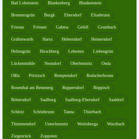
Bad Lobenstein
Blankenberg
Blankenstein
Brennersgrün
Burgk
Ebersdorf
Eliasbrunn
Friesau
Frössen
Gahma
Gefell
Grumbach
Gräfenwarth
Harra
Heberndorf
Heinersdorf
Helmsgrün
Hirschberg
Lehesten
Liebengrün
Lückenmühle
Neundorf
Oberlemnitz
Ossla
Oßla
Pöritzsch
Remptendorf
Rodacherbrunn
Rosenthal am Rennsteig
Ruppersdorf
Röppisch
Röttersdorf
Saalburg
Saalburg-Ebersdorf
Saaldorf
Schleiz
Schönbrunn
Tanna
Thierbach
Thimmendorf
Unterlemnitz
Weitisberga
Wurzbach
Ziegenrück
Zoppoten