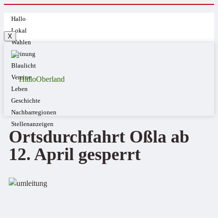
Hallo
Lokal
X
Wahlen
Meinung
Blaulicht
Vereine
Leben
Geschichte
Nachbarregionen
Stellenanzeigen
Ortsdurchfahrt Oßla ab
12. April gesperrt