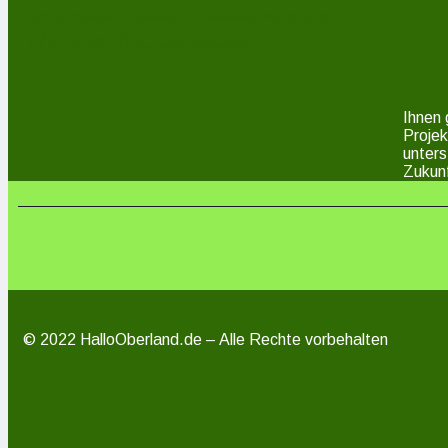
Tanna
Weitisberga
Thimmendorf
Thierbach
Unterlemnitz
Wurzbach
Zoppoten
Ziegenrück
Ihnen 
Projek
unters
Zukunf
© 2022 HalloOberland.de – Alle Rechte vorbehalten