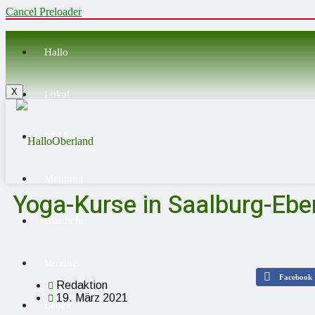
Cancel Preloader
Hallo
X
Lokal
Wahlen
Meinung
Yoga-Kurse in Saalburg-Eb
Blaulicht
Vereine
Facebook
Redaktion
19. März 2021
Leben