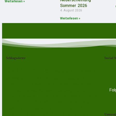
Neuerscheinung
Weiterlesen »
Sommer 2026
4. August 2026
Weiterlesen »
Schlagwörter
Social 
Bad Lobenstein
Blankenstein
Blankenberg
Burgk
Ebersdorf
Eliasbrunn
Brennersgrün
Friesau
Gefell
Harra
Frössen
Grumbach
Gräfenwarth
Gahma
Lehesten
Fol
Heberndorf
Hirschberg
Helmsgrün
Heinersdorf
Ossla
Neundorf
Oberlemnitz
Pöritzsch
Lückenmühle
Oßla
Liebengrün
Remptendorf
Rosenthal am Rennsteig
Rodacherbrunn
Saalburg
Saalburg-
Röppisch
Ruppersdorf
Röttersdorf
Schleiz
Ebersdorf
Schönbrunn
Saaldorf
Unterst