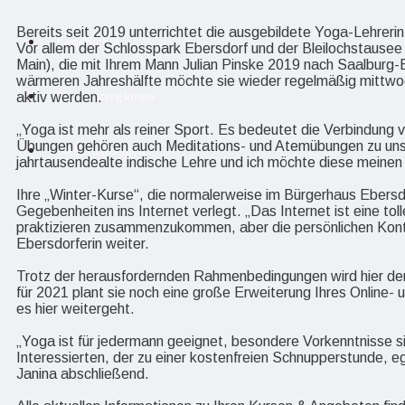
Bereits seit 2019 unterrichtet die ausgebildete Yoga-Lehrer
Geschichte
Vor allem der Schlosspark Ebersdorf und der Bleilochstause
Main), die mit Ihrem Mann Julian Pinske 2019 nach Saalburg-
wärmeren Jahreshälfte möchte sie wieder regelmäßig mittwoc
Nachbarregionen
aktiv werden.
„Yoga ist mehr als reiner Sport. Es bedeutet die Verbindung 
Übungen gehören auch Meditations- und Atemübungen zu uns
Stellenanzeigen
jahrtausendealte indische Lehre und ich möchte diese meinen 
Ihre „Winter-Kurse“, die normalerweise im Bürgerhaus Ebersdo
Gegebenheiten ins Internet verlegt. „Das Internet ist eine to
praktizieren zusammenzukommen, aber die persönlichen Kontakt
Ebersdorferin weiter.
Trotz der herausfordernden Rahmenbedingungen wird hier der
für 2021 plant sie noch eine große Erweiterung Ihres Online-
es hier weitergeht.
„Yoga ist für jedermann geeignet, besondere Vorkenntnisse sin
Interessierten, der zu einer kostenfreien Schnupperstunde, ega
Janina abschließend.