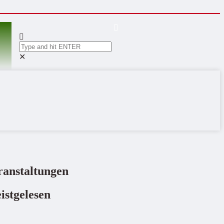
✕
ranstaltungen
istgelesen