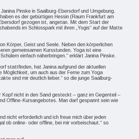
in Janina Pinske in Saalburg-Ebersdorf und Umgebung.
e haben es der gebürtigen Hessin (Raum Frankfurt am
Ebersdorf gezogen ist, angetan. Mit dem Start der
habends im Schlosspark mit ihren „Yogis“ auf der Matte
von Körper, Geist und Seele. Neben den körperlichen
eren gemeinsamen Kursstunden. Yoga ist eine
Schülern einfach näherbringen.“ erklärt Janina Pinske.
rf stattfinden, hat Janina aufgrund der aktuellen
lle Möglichkeit, um auch aus der Ferne zum Yoga
e sind mir deutlich lieber.“ so die junge Saalburg-
 Kopf nicht in den Sand gesteckt – ganz im Gegenteil –
 und Offline-Kursangebotes. Man darf gespannt sein wie
d nicht erforderlich und ich freue mich über jeden
l ob online- oder offline, bei mir vorbeischaut.“ so