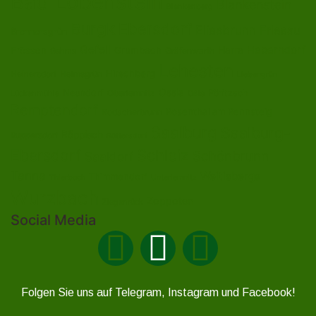
Bad Lobenstein
Blankenstein
Blankenberg
Burgk
Ebersdorf
Eliasbrunn
Friesau
Brennersgrün
Gefell
Heberndorf
Harra
Frössen
Grumbach
Gräfenwarth
Gahma
Lehesten
Hirschberg
Helmsgrün
Heinersdorf
Liebengrün
Ossla
Neundorf
Oberlemnitz
Pöritzsch
Lückenmühle
Oßla
Remptendorf
Rosenthal am Rennsteig
Rodacherbrunn
Saalburg
Saalburg-
Röppisch
Ruppersdorf
Röttersdorf
Ebersdorf
Schleiz
Schönbrunn
Saaldorf
Tanna
Weitisberga
Thimmendorf
Thierbach
Unterlemnitz
Wurzbach
Zoppoten
Ziegenrück
Social Media
Folgen Sie uns auf Telegram, Instagram und Facebook!