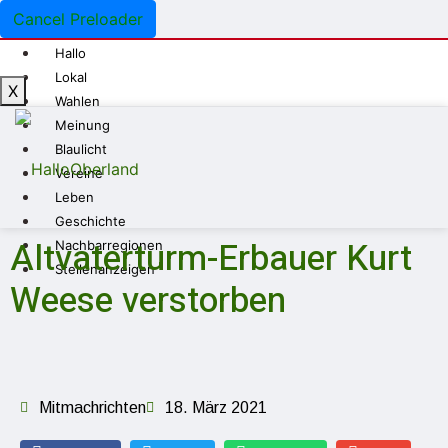
Cancel Preloader
Hallo
Lokal
X
Wahlen
Meinung
Blaulicht
Vereine
Leben
Geschichte
Altvaterturm-Erbauer Kurt
Nachbarregionen
Stellenanzeigen
Weese verstorben
Mitmachrichten
18. März 2021