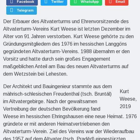
Facebook
Twitter
WhatsApp
Email
Telegram
Der Erbauer des Altvaterturms und Ehrenvorsitzende des
Altvaterturm-Vereins Kurt Weese ist letzten Dezember im
Alter von 91 Jahren verstorben. Kurt Weese gehörte zu den
Gründungsmitgliedern des 1976 im hessischen Langgöns
gegründeten Altvaterturm-Vereins. 1988 übernahm er den
Vorsitz und hatte durch sein großes Engagement
maßgeblichen Anteil am Bau des neuen Altvaterturms auf
dem Wetzstein bei Lehesten.
Der Architekt und Bauingenieur stammte aus dem
Kurt
mährisch-schlesischen Freudenthal (tsch. Bruntál)
Weese,
im Altvatergebirge. Nach der gewaltsamen
2019
Vertreibung der deutschen Bevölkerung fand
Weese im hessischen Ehringshausen eine neue Heimat. 1976
gründete er mit anderen Heimatvertriebenen den
Altvaterturm-Verein. Ziel des Vereins war der Wiederaufbau
des 1957 auf dem Altvater (tsch. Praděd) eingestürzten