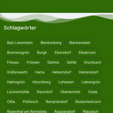
Schlagwörter
Bad Lobenstein
Blankenberg
Blankenstein
Brennersgrün
Burgk
Ebersdorf
Eliasbrunn
Friesau
Frössen
Gahma
Gefell
Grumbach
Gräfenwarth
Harra
Heberndorf
Heinersdorf
Helmsgrün
Hirschberg
Lehesten
Liebengrün
Lückenmühle
Neundorf
Oberlemnitz
Ossla
Oßla
Pöritzsch
Remptendorf
Rodacherbrunn
Rosenthal am Rennsteig
Ruppersdorf
Röppisch