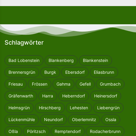
Schlagwörter
Bad Lobenstein
Blankenberg
Blankenstein
Brennersgrün
Burgk
Ebersdorf
Eliasbrunn
Friesau
Frössen
Gahma
Gefell
Grumbach
Gräfenwarth
Harra
Heberndorf
Heinersdorf
Helmsgrün
Hirschberg
Lehesten
Liebengrün
Lückenmühle
Neundorf
Oberlemnitz
Ossla
Oßla
Pöritzsch
Remptendorf
Rodacherbrunn