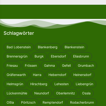
Schlagwörter
Bad Lobenstein
Blankenberg
Blankenstein
Brennersgrün
Burgk
Ebersdorf
Eliasbrunn
Friesau
Frössen
Gahma
Gefell
Grumbach
Gräfenwarth
Harra
Heberndorf
Heinersdorf
Helmsgrün
Hirschberg
Lehesten
Liebengrün
Lückenmühle
Neundorf
Oberlemnitz
Ossla
Oßla
Pöritzsch
Remptendorf
Rodacherbrunn