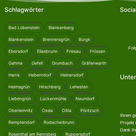
Schlagwörter
Socia
Bad Lobenstein
Blankenberg
Blankenstein
Brennersgrün
Burgk
Fol
Ebersdorf
Eliasbrunn
Friesau
Frössen
Gahma
Gefell
Grumbach
Gräfenwarth
Harra
Heberndorf
Heinersdorf
Unter
Helmsgrün
Hirschberg
Lehesten
Liebengrün
Lückenmühle
Neundorf
Oberlemnitz
Ossla
Oßla
Pöritzsch
Ihnen ge
Remptendorf
Rodacherbrunn
Projekt
Dank Ihr
Rosenthal am Rennsteig
Ruppersdorf