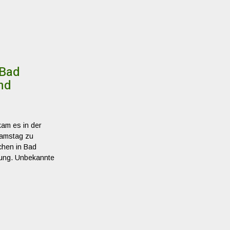
 Bad
nd
 kam es in der
Samstag zu
chen in Bad
ung. Unbekannte