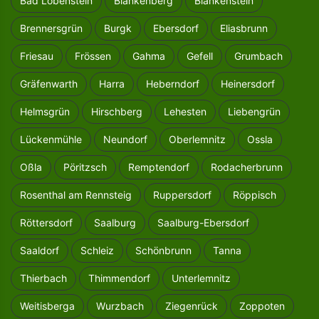
Bad Lobenstein
Blankenberg
Blankenstein
Brennersgrün
Burgk
Ebersdorf
Eliasbrunn
Friesau
Frössen
Gahma
Gefell
Grumbach
Gräfenwarth
Harra
Heberndorf
Heinersdorf
Helmsgrün
Hirschberg
Lehesten
Liebengrün
Lückenmühle
Neundorf
Oberlemnitz
Ossla
Oßla
Pöritzsch
Remptendorf
Rodacherbrunn
Rosenthal am Rennsteig
Ruppersdorf
Röppisch
Röttersdorf
Saalburg
Saalburg-Ebersdorf
Saaldorf
Schleiz
Schönbrunn
Tanna
Thierbach
Thimmendorf
Unterlemnitz
Weitisberga
Wurzbach
Ziegenrück
Zoppoten