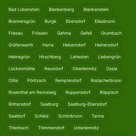
Bad Lobenstein
Blankenberg
Blankenstein
Brennersgrün
Burgk
Ebersdorf
Eliasbrunn
Friesau
Frössen
Gahma
Gefell
Grumbach
Gräfenwarth
Harra
Heberndorf
Heinersdorf
Helmsgrün
Hirschberg
Lehesten
Liebengrün
Lückenmühle
Neundorf
Oberlemnitz
Ossla
Oßla
Pöritzsch
Remptendorf
Rodacherbrunn
Rosenthal am Rennsteig
Ruppersdorf
Röppisch
Röttersdorf
Saalburg
Saalburg-Ebersdorf
Saaldorf
Schleiz
Schönbrunn
Tanna
Thierbach
Thimmendorf
Unterlemnitz