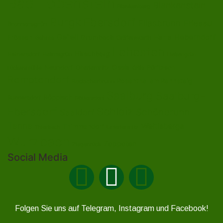
Bad Lobenstein
Blankenstein
Blankenberg
Burgk
Ebersdorf
Eliasbrunn
Friesau
Brennersgrün
Gefell
Heberndorf
Harra
Frössen
Grumbach
Gräfenwarth
Gahma
Lehesten
Hirschberg
Helmsgrün
Heinersdorf
Liebengrün
Ossla
Neundorf
Oberlemnitz
Pöritzsch
Lückenmühle
Oßla
Remptendorf
Rosenthal am Rennsteig
Rodacherbrunn
Saalburg
Saalburg-
Röppisch
Ruppersdorf
Röttersdorf
Ebersdorf
Schleiz
Schönbrunn
Saaldorf
Tanna
Weitisberga
Thimmendorf
Thierbach
Unterlemnitz
Wurzbach
Zoppoten
Ziegenrück
Social Media
Folgen Sie uns auf Telegram, Instagram und Facebook!