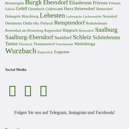
Burgk
Ebersdorf
Eliasbrunn
Friesau
Frössen
Brennersgrün
Gefell
Harra
Heberndorf
Grumbach
Gräfenwarth
Gahma
Heinersdorf
Lehesten
Hirschberg
Helmsgrün
Neundorf
Lückenmühle
Liebengrün
Remptendorf
Ossla
Oberlemnitz
Pöritzsch
Rodacherbrunn
Oßla
Saalburg
Rosenthal am Rennsteig
Röppisch
Ruppersdorf
Röttersdorf
Schleiz
Saalburg-Ebersdorf
Schönbrunn
Saaldorf
Tanna
Weitisberga
Thimmendorf
Thierbach
Unterlemnitz
Wurzbach
Zoppoten
Ziegenrück
Social Media
Folgen Sie uns auf Telegram, Instagram und Facebook!