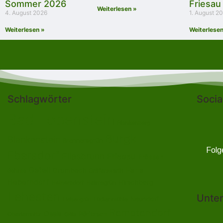
Sommer 2026
Friesau
Weiterlesen »
4. August 2026
1. August 2
Weiterlesen »
Weiterlesen
Schlagwörter
Socia
Bad Lobenstein
Blankenberg
Burgk
Blankenstein
Brennersgrün
Folg
Ebersdorf
Eliasbrunn
Friesau
Frössen
Gefell
Harra
Grumbach
Gräfenwarth
Gahma
Heberndorf
Hirschberg
Helmsgrün
Heinersdorf
Lehesten
Unter
Neundorf
Lückenmühle
Liebengrün
Remptendorf
Ossla
Oberlemnitz
Pöritzsch
Oßla