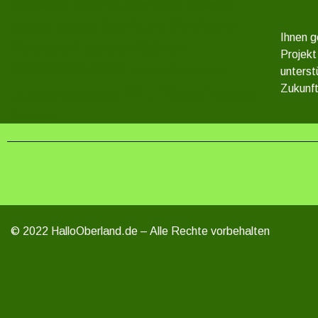
Rosenthal am Rennsteig
Rodacherbrunn
Ruppersdorf
Saalburg
Saalburg-
Röppisch
Röttersdorf
Ihnen g
Ebersdorf
Schleiz
Saaldorf
Projekt
Schönbrunn
Tanna
Thimmendorf
unterst
Thierbach
Wurzbach
Zukunft
Weitisberga
Ziegenrück
Unterlemnitz
Zoppoten
© 2022 HalloOberland.de – Alle Rechte vorbehalten