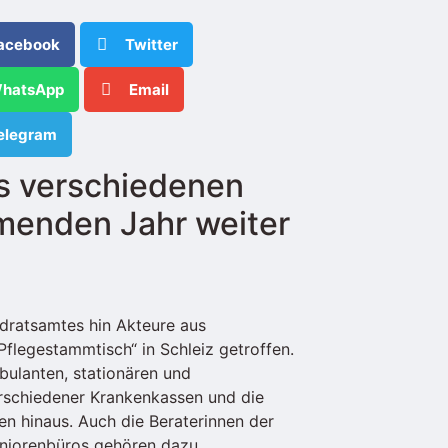
acebook
Twitter
hatsApp
Email
elegram
s verschiedenen
menden Jahr weiter
ndratsamtes hin Akteure aus
flegestammtisch“ in Schleiz getroffen.
bulanten, stationären und
erschiedener Krankenkassen und die
en hinaus. Auch die Beraterinnen der
eniorenbüros gehören dazu.