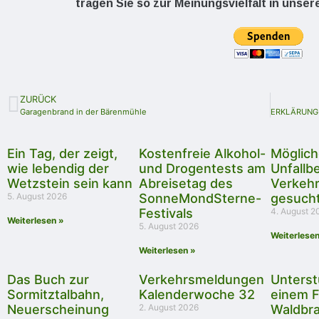
tragen Sie so zur Meinungsvielfalt in unser
ZURÜCK
Garagenbrand in der Bärenmühle
Ein Tag, der zeigt,
Kostenfreie Alkohol-
Möglich
wie lebendig der
und Drogentests am
Unfallbe
Wetzstein sein kann
Abreisetag des
Verkehr
5. August 2026
SonneMondSterne-
gesuch
Festivals
4. August 2
Weiterlesen »
5. August 2026
Weiterlesen
Weiterlesen »
Das Buch zur
Verkehrsmeldungen
Unterst
Sormitztalbahn,
Kalenderwoche 32
einem F
Neuerscheinung
2. August 2026
Waldbra