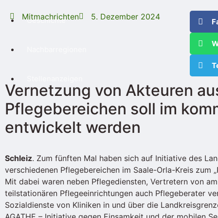
Mitmachrichten
5. Dezember 2024
Geschichte
F
W
Nachbarregionen
T
Stellenanzeigen
Vernetzung von Akteuren au
Pflegebereichen soll im kom
entwickelt werden
Schleiz
. Zum fünften Mal haben sich auf Initiative des La
verschiedenen Pflegebereichen im Saale-Orla-Kreis zum „P
Mit dabei waren neben Pflegediensten, Vertretern von am
teilstationären Pflegeeinrichtungen auch Pflegeberater v
Sozialdienste von Kliniken in und über die Landkreisgrenz
AGATHE – Initiative gegen Einsamkeit und der mobilen S