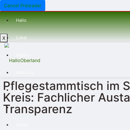
Cancel Preloader
Hallo
Lokal
X
Wahlen
Meinung
Pflegestammtisch im S
Blaulicht
Kreis: Fachlicher Aust
Transparenz
Vereine
Leben