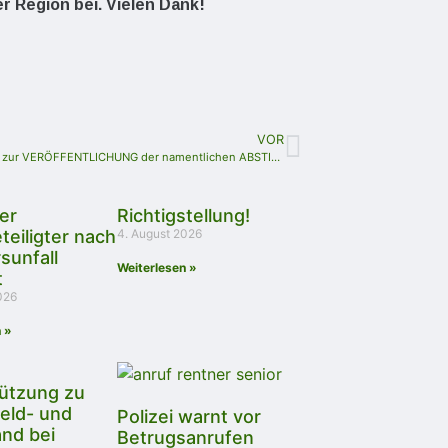
er Region bei. Vielen Dank!
VOR
ERKLÄRUNG zur VERÖFFENTLICHUNG der namentlichen ABSTIMMUNG zum ERHALT des SCHLEIZER KRANKENHAUSES
er
Richtigstellung!
teiligter nach
4. August 2026
sunfall
Weiterlesen »
t
026
 »
ützung zu
eld- und
Polizei warnt vor
nd bei
Betrugsanrufen