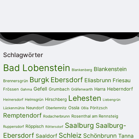
Schlagwörter
Bad Lobenstein
Blankenstein
Blankenberg
Burgk
Ebersdorf
Eliasbrunn
Friesau
Brennersgrün
Gefell
Heberndorf
Harra
Frössen
Grumbach
Gräfenwarth
Gahma
Lehesten
Hirschberg
Helmsgrün
Heinersdorf
Liebengrün
Ossla
Neundorf
Oberlemnitz
Pöritzsch
Lückenmühle
Oßla
Remptendorf
Rosenthal am Rennsteig
Rodacherbrunn
Saalburg
Saalburg-
Röppisch
Ruppersdorf
Röttersdorf
Ebersdorf
Schleiz
Schönbrunn
Saaldorf
Tanna