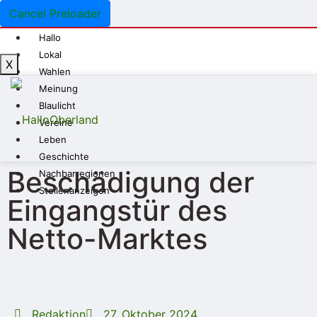
Cancel Preloader
Hallo
Lokal
X
Wahlen
Meinung
Blaulicht
Vereine
Leben
Geschichte
Beschädigung der
Nachbarregionen
Stellenanzeigen
Eingangstür des
Netto-Marktes
Redaktion
27. Oktober 2024