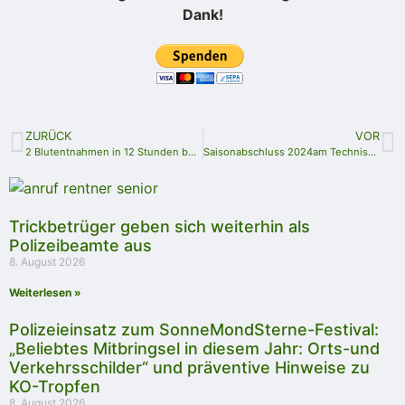
Dank!
ZURÜCK
VOR
2 Blutentnahmen in 12 Stunden bei einem unbelehrbaren Fahrzeugführer
Saisonabschluss 2024am Technischen Denkmal Lehesten
Trickbetrüger geben sich weiterhin als
Polizeibeamte aus
8. August 2026
Weiterlesen »
Polizeieinsatz zum SonneMondSterne-Festival:
„Beliebtes Mitbringsel in diesem Jahr: Orts-und
Verkehrsschilder“ und präventive Hinweise zu
KO-Tropfen
8. August 2026