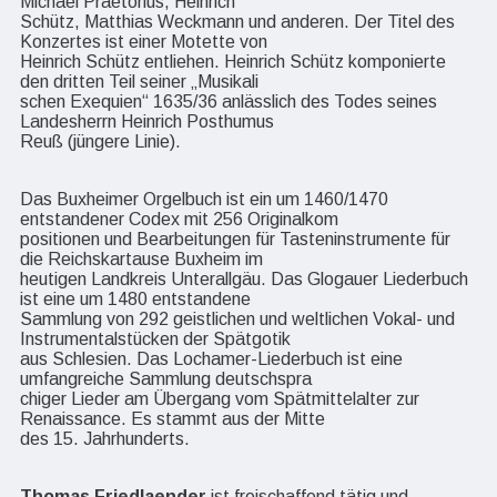
Michael Praetorius, Heinrich
Schütz, Matthias Weckmann und anderen. Der Titel des
Konzertes ist einer Motette von
Heinrich Schütz entliehen. Heinrich Schütz komponierte
den dritten Teil seiner „Musikali
schen Exequien“ 1635/36 anlässlich des Todes seines
Landesherrn Heinrich Posthumus
Reuß (jüngere Linie).
Das Buxheimer Orgelbuch ist ein um 1460/1470
entstandener Codex mit 256 Originalkom
positionen und Bearbeitungen für Tasteninstrumente für
die Reichskartause Buxheim im
heutigen Landkreis Unterallgäu. Das Glogauer Liederbuch
ist eine um 1480 entstandene
Sammlung von 292 geistlichen und weltlichen Vokal- und
Instrumentalstücken der Spätgotik
aus Schlesien. Das Lochamer-Liederbuch ist eine
umfangreiche Sammlung deutschspra
chiger Lieder am Übergang vom Spätmittelalter zur
Renaissance. Es stammt aus der Mitte
des 15. Jahrhunderts.
Thomas Friedlaender
ist freischaffend tätig und