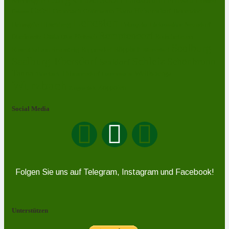
Friesau
Frössen
Brennersgrün
Gefell
Harra
Heberndorf
Grumbach
Gräfenwarth
Gahma
Heinersdorf
Lehesten
Hirschberg
Helmsgrün
Neundorf
Lückenmühle
Liebengrün
Remptendorf
Ossla
Oberlemnitz
Pöritzsch
Rodacherbrunn
Oßla
Saalburg
Rosenthal am Rennsteig
Röppisch
Ruppersdorf
Röttersdorf
Schleiz
Saalburg-Ebersdorf
Schönbrunn
Saaldorf
Tanna
Weitisberga
Thimmendorf
Thierbach
Unterlemnitz
Wurzbach
Zoppoten
Ziegenrück
Social Media
Folgen Sie uns auf Telegram, Instagram und Facebook!
Unterstützen