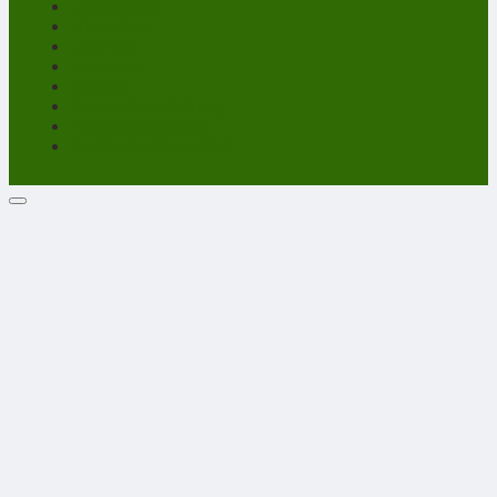
Unterstützen
Mitmachen
Über uns
Impressum
Kontakt
Datenschutzerklärung
Haftungsausschluss
Cookie-Richtlinie (EU)