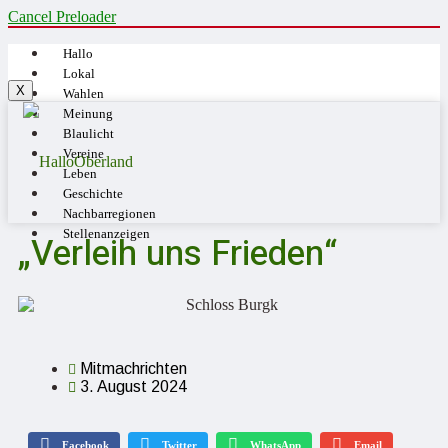
Cancel Preloader
Hallo
Lokal
X
Wahlen
Meinung
Blaulicht
Vereine
Leben
Geschichte
Nachbarregionen
Stellenanzeigen
„Verleih uns Frieden“
Mitmachrichten
3. August 2024
Facebook
Twitter
WhatsApp
Email