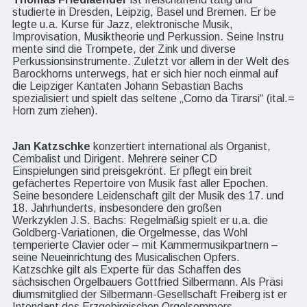
studierte in Dresden, Leipzig, Basel und Bremen. Er be
legte u.a. Kurse für Jazz, elektronische Musik,
Improvisation, Musiktheorie und Perkussion. Seine Instru
mente sind die Trompete, der Zink und diverse
Perkussionsinstrumente. Zuletzt vor allem in der Welt des
Barockhorns unterwegs, hat er sich hier noch einmal auf
die Leipziger Kantaten Johann Sebastian Bachs
spezialisiert und spielt das seltene „Corno da Tirarsi“ (ital.=
Horn zum ziehen).
Jan Katzschke
konzertiert international als Organist,
Cembalist und Dirigent. Mehrere seiner CD
Einspielungen sind preisgekrönt. Er pflegt ein breit
gefächertes Repertoire von Musik fast aller Epochen.
Seine besondere Leidenschaft gilt der Musik des 17. und
18. Jahrhunderts, insbesondere den großen
Werkzyklen J.S. Bachs: Regelmäßig spielt er u.a. die
Goldberg-Variationen, die Orgelmesse, das Wohl
temperierte Clavier oder – mit Kammermusikpartnern –
seine Neueinrichtung des Musicalischen Opfers.
Katzschke gilt als Experte für das Schaffen des
sächsischen Orgelbauers Gottfried Silbermann. Als Präsi
diumsmitglied der Silbermann-Gesellschaft Freiberg ist er
Intendant des Erzgebirgischen Orgelsommers,