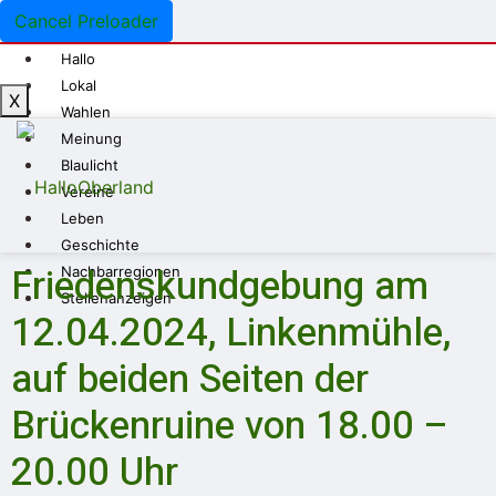
Cancel Preloader
Hallo
Lokal
X
Wahlen
Meinung
Blaulicht
Vereine
Leben
Geschichte
Friedenskundgebung am
Nachbarregionen
Stellenanzeigen
12.04.2024, Linkenmühle,
auf beiden Seiten der
Brückenruine von 18.00 –
20.00 Uhr