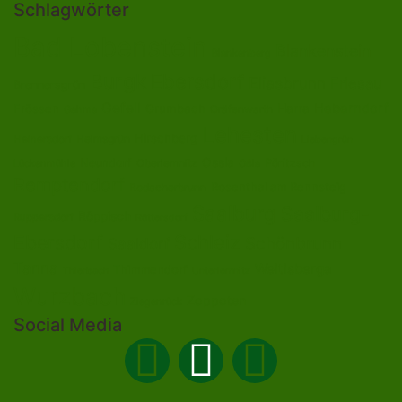
Schlagwörter
Bad Lobenstein
Blankenstein
Blankenberg
Burgk
Ebersdorf
Eliasbrunn
Friesau
Brennersgrün
Gefell
Heberndorf
Harra
Frössen
Grumbach
Gräfenwarth
Gahma
Lehesten
Hirschberg
Helmsgrün
Heinersdorf
Liebengrün
Ossla
Neundorf
Oberlemnitz
Pöritzsch
Lückenmühle
Oßla
Remptendorf
Rosenthal am Rennsteig
Rodacherbrunn
Saalburg
Saalburg-
Röppisch
Ruppersdorf
Röttersdorf
Ebersdorf
Schleiz
Schönbrunn
Saaldorf
Tanna
Weitisberga
Thimmendorf
Thierbach
Unterlemnitz
Wurzbach
Zoppoten
Ziegenrück
Social Media