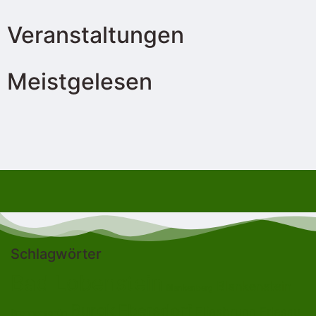
Veranstaltungen
Meistgelesen
Schlagwörter
Bad Lobenstein
Blankenstein
Blankenberg
Burgk
Ebersdorf
Eliasbrunn
Friesau
Brennersgrün