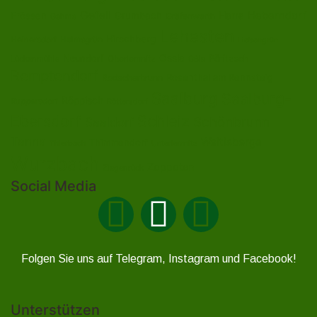
Gefell
Heberndorf
Harra
Frössen
Grumbach
Gräfenwarth
Gahma
Lehesten
Hirschberg
Helmsgrün
Heinersdorf
Liebengrün
Ossla
Neundorf
Oberlemnitz
Pöritzsch
Lückenmühle
Oßla
Remptendorf
Rosenthal am Rennsteig
Rodacherbrunn
Saalburg
Saalburg-
Röppisch
Ruppersdorf
Röttersdorf
Ebersdorf
Schleiz
Schönbrunn
Saaldorf
Tanna
Weitisberga
Thimmendorf
Thierbach
Unterlemnitz
Wurzbach
Zoppoten
Ziegenrück
Social Media
Folgen Sie uns auf Telegram, Instagram und Facebook!
Unterstützen