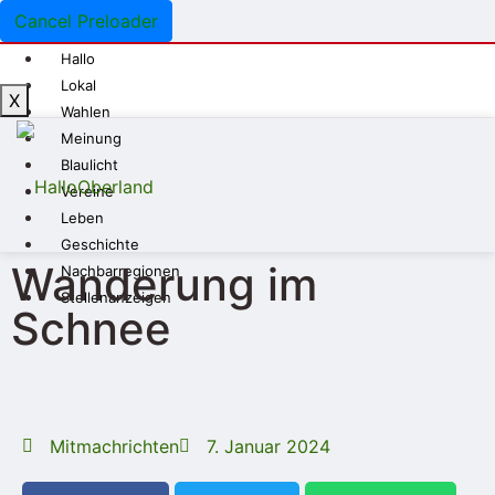
Cancel Preloader
Hallo
Lokal
X
Wahlen
Meinung
Blaulicht
Vereine
Leben
Geschichte
Wanderung im
Nachbarregionen
Stellenanzeigen
Schnee
Mitmachrichten
7. Januar 2024