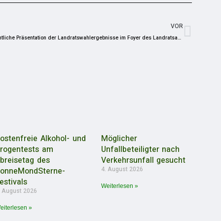
VOR
Öffentliche Präsentation der Landratswahlergebnisse im Foyer des Landratsamtes Saale-Orla-Kreis in Schleiz
ostenfreie Alkohol- und
Möglicher
rogentests am
Unfallbeteiligter nach
breisetag des
Verkehrsunfall gesucht
4. August 2026
onneMondSterne-
estivals
Weiterlesen »
. August 2026
eiterlesen »