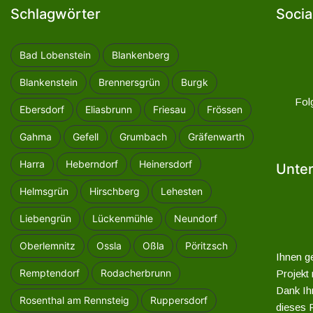
Schlagwörter
Socia
Bad Lobenstein
Blankenberg
Blankenstein
Brennersgrün
Burgk
Fol
Ebersdorf
Eliasbrunn
Friesau
Frössen
Gahma
Gefell
Grumbach
Gräfenwarth
Harra
Heberndorf
Heinersdorf
Unter
Helmsgrün
Hirschberg
Lehesten
Liebengrün
Lückenmühle
Neundorf
Oberlemnitz
Ossla
Oßla
Pöritzsch
Ihnen ge
Remptendorf
Rodacherbrunn
Projekt
Dank Ihr
Rosenthal am Rennsteig
Ruppersdorf
dieses P