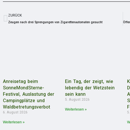
ZURÜCK
Zeugen nach drei Sprengungen von Zigarettenautomaten gesucht
Anreisetag beim
Ein Tag, der zeigt, wie
K
SonneMondSterne-
lebendig der Wetzstein
D
Festival, Auslastung der
sein kann
A
5. August 2026
Campingplätze und
S
Waldbetretungsverbot
F
Weiterlesen »
6. August 2026
5
Weiterlesen »
W