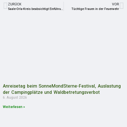
ZURÜCK
VOR
Saale-Orla-Kreis beabsichtigt Einführung einer Bezahlkarte für Asylsuchende
Tüchtige Frauen in der Feuerwehr
Anreisetag beim SonneMondSterne-Festival, Auslastung
der Campingplätze und Waldbetretungsverbot
6. August 2026
Weiterlesen »