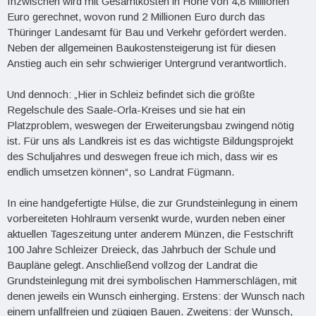
Inzwischen wird mit Gesamtkosten in Höhe von 4,8 Millionen
Euro gerechnet, wovon rund 2 Millionen Euro durch das
Thüringer Landesamt für Bau und Verkehr gefördert werden.
Neben der allgemeinen Baukostensteigerung ist für diesen
Anstieg auch ein sehr schwieriger Untergrund verantwortlich.
Und dennoch: „Hier in Schleiz befindet sich die größte
Regelschule des Saale-Orla-Kreises und sie hat ein
Platzproblem, weswegen der Erweiterungsbau zwingend nötig
ist. Für uns als Landkreis ist es das wichtigste Bildungsprojekt
des Schuljahres und deswegen freue ich mich, dass wir es
endlich umsetzen können“, so Landrat Fügmann.
In eine handgefertigte Hülse, die zur Grundsteinlegung in einem
vorbereiteten Hohlraum versenkt wurde, wurden neben einer
aktuellen Tageszeitung unter anderem Münzen, die Festschrift
100 Jahre Schleizer Dreieck, das Jahrbuch der Schule und
Baupläne gelegt. Anschließend vollzog der Landrat die
Grundsteinlegung mit drei symbolischen Hammerschlägen, mit
denen jeweils ein Wunsch einherging. Erstens: der Wunsch nach
einem unfallfreien und zügigen Bauen. Zweitens: der Wunsch,