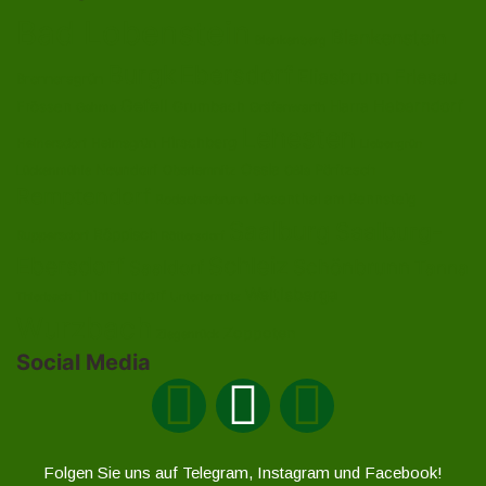
Bad Lobenstein
Blankenstein
Blankenberg
Burgk
Ebersdorf
Eliasbrunn
Friesau
Brennersgrün
Gefell
Heberndorf
Harra
Frössen
Grumbach
Gräfenwarth
Gahma
Lehesten
Hirschberg
Helmsgrün
Heinersdorf
Liebengrün
Ossla
Neundorf
Oberlemnitz
Pöritzsch
Lückenmühle
Oßla
Remptendorf
Rosenthal am Rennsteig
Rodacherbrunn
Saalburg
Saalburg-
Röppisch
Ruppersdorf
Röttersdorf
Ebersdorf
Schleiz
Schönbrunn
Saaldorf
Tanna
Weitisberga
Thimmendorf
Thierbach
Unterlemnitz
Wurzbach
Zoppoten
Ziegenrück
Social Media
Folgen Sie uns auf Telegram, Instagram und Facebook!