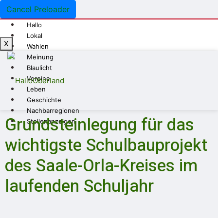
Cancel Preloader
Hallo
Lokal
X
Wahlen
Meinung
Blaulicht
Vereine
Leben
Geschichte
Nachbarregionen
Grundsteinlegung für das
Stellenanzeigen
wichtigste Schulbauprojekt
des Saale-Orla-Kreises im
laufenden Schuljahr