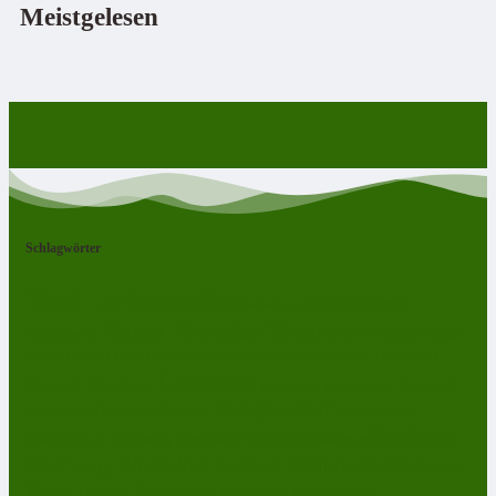
Meistgelesen
Schlagwörter
Bad Lobenstein
Blankenstein
Blankenberg
Burgk
Ebersdorf
Eliasbrunn
Friesau
Frössen
Brennersgrün
Gefell
Harra
Heberndorf
Grumbach
Gräfenwarth
Gahma
Heinersdorf
Lehesten
Hirschberg
Helmsgrün
Neundorf
Lückenmühle
Liebengrün
Remptendorf
Ossla
Oberlemnitz
Pöritzsch
Rodacherbrunn
Oßla
Saalburg
Rosenthal am Rennsteig
Röppisch
Ruppersdorf
Röttersdorf
Schleiz
Saalburg-Ebersdorf
Schönbrunn
Saaldorf
Tanna
Weitisberga
Thimmendorf
Thierbach
Unterlemnitz