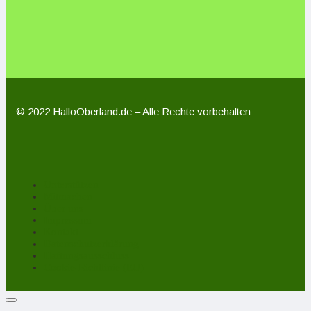
© 2022 HalloOberland.de – Alle Rechte vorbehalten
Unterstützen
Mitmachen
Über uns
Impressum
Kontakt
Datenschutzerklärung
Haftungsausschluss
Cookie-Richtlinie (EU)