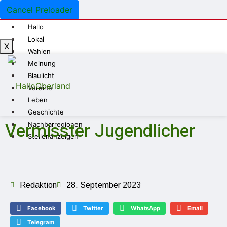
Cancel Preloader
Hallo
Lokal
X
Wahlen
Meinung
Blaulicht
Vereine
Leben
Geschichte
Vermisster Jugendlicher
Nachbarregionen
Stellenanzeigen
Redaktion
28. September 2023
Facebook
Twitter
WhatsApp
Email
Telegram