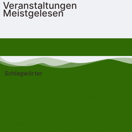
Veranstaltungen
Meistgelesen
Schlagwörter
Bad Lobenstein
Blankenstein
Blankenberg
Burgk
Ebersdorf
Eliasbrunn
Friesau
Brennersgrün
Gefell
Heberndorf
Harra
Frössen
Grumbach
Gräfenwarth
Gahma
Lehesten
Hirschberg
Helmsgrün
Heinersdorf
Liebengrün
Ossla
Neundorf
Oberlemnitz
Pöritzsch
Lückenmühle
Oßla
Remptendorf
Rosenthal am Rennsteig
Rodacherbrunn