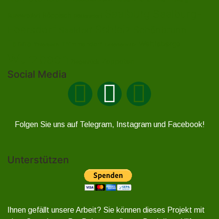
Saalburg
Saalburg-
Röppisch
Ruppersdorf
Röttersdorf
Ebersdorf
Schleiz
Schönbrunn
Saaldorf
Tanna
Weitisberga
Thimmendorf
Thierbach
Unterlemnitz
Wurzbach
Zoppoten
Ziegenrück
Social Media
Folgen Sie uns auf Telegram, Instagram und Facebook!
Unterstützen
Ihnen gefällt unsere Arbeit? Sie können dieses Projekt mit