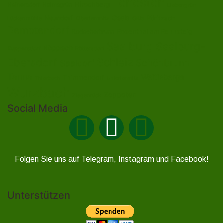
Lehesten
Hirschberg
Helmsgrün
Heinersdorf
Liebengrün
Ossla
Neundorf
Oberlemnitz
Pöritzsch
Lückenmühle
Oßla
Remptendorf
Rosenthal am Rennsteig
Rodacherbrunn
Saalburg
Saalburg-
Röppisch
Ruppersdorf
Röttersdorf
Ebersdorf
Schleiz
Schönbrunn
Saaldorf
Tanna
Weitisberga
Thimmendorf
Thierbach
Unterlemnitz
Wurzbach
Zoppoten
Ziegenrück
Social Media
Folgen Sie uns auf Telegram, Instagram und Facebook!
Unterstützen