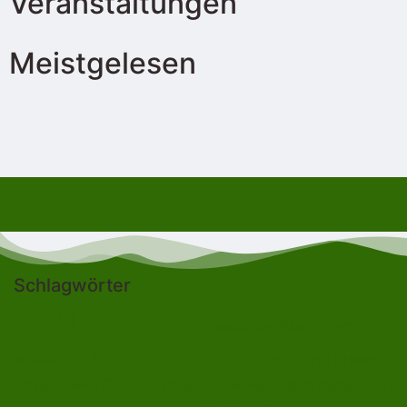
Veranstaltungen
Meistgelesen
Schlagwörter
Bad Lobenstein
Blankenstein
Blankenberg
Burgk
Ebersdorf
Eliasbrunn
Friesau
Brennersgrün
Gefell
Heberndorf
Harra
Frössen
Grumbach
Gräfenwarth
Gahma