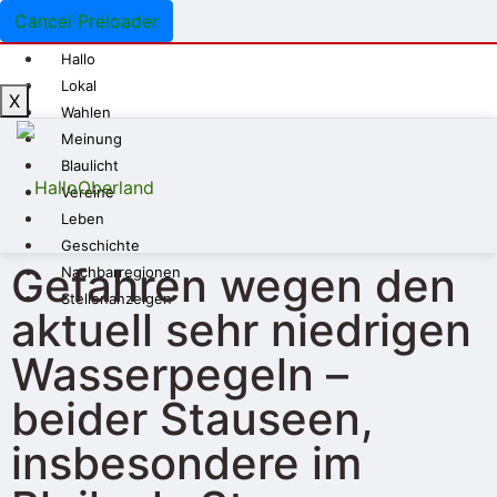
Cancel Preloader
Hallo
Lokal
X
Wahlen
Meinung
Blaulicht
Vereine
Leben
Geschichte
Gefahren wegen den
Nachbarregionen
Stellenanzeigen
aktuell sehr niedrigen
Wasserpegeln –
beider Stauseen,
insbesondere im