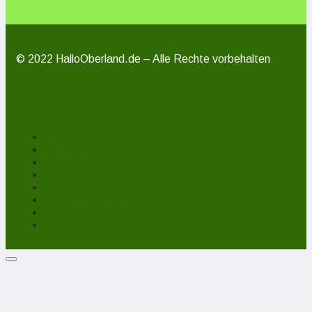
© 2022 HalloOberland.de – Alle Rechte vorbehalten
Unterstützen
Mitmachen
Über uns
Impressum
Kontakt
Datenschutzerklärung
Haftungsausschluss
Cookie-Richtlinie (EU)