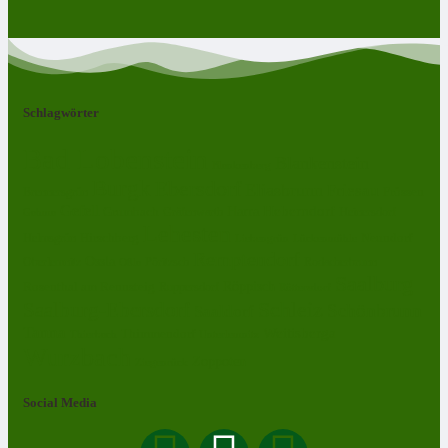
Schlagwörter
Bad Lobenstein
Blankenstein
Blankenberg
Burgk
Ebersdorf
Eliasbrunn
Friesau
Frössen
Brennersgrün
Gefell
Harra
Heberndorf
Grumbach
Gräfenwarth
Gahma
Heinersdorf
Lehesten
Hirschberg
Helmsgrün
Neundorf
Lückenmühle
Liebengrün
Remptendorf
Ossla
Oberlemnitz
Pöritzsch
Rodacherbrunn
Oßla
Saalburg
Rosenthal am Rennsteig
Röppisch
Ruppersdorf
Röttersdorf
Schleiz
Saalburg-Ebersdorf
Schönbrunn
Saaldorf
Tanna
Weitisberga
Thimmendorf
Thierbach
Unterlemnitz
Wurzbach
Zoppoten
Ziegenrück
Social Media