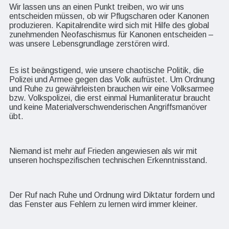
Wir lassen uns an einen Punkt treiben, wo wir uns
entscheiden müssen, ob wir
Pflugscharen
oder Kanonen
produzieren. Kapitalrendite wird sich mit Hilfe
des global
zunehmenden Neofaschismus für Kanonen entscheiden –
was unsere Lebensgrundlage zerstöre
n wird.
Es ist
beängstigend, wie
unsere chaotische Politik, die
Polizei und Armee gegen das Volk aufrüstet. Um Ordnung
und Ruhe zu gewährleisten brauchen wir eine Volksarmee
bzw.
Volkspolizei, die
erst einmal Humanliteratur braucht
und keine Materialve
rschwenderischen Angriffsmanöver
übt.
Niemand ist mehr auf Frieden angewiesen als wir mit
unseren hochspezifischen technischen Erkenntnisstand.
Der Ruf nach Ruhe und Ordnung wird Diktatur fordern und
das Fenster aus Fehlern zu lernen wird immer kleiner.