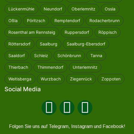
Lückenmühle
Neundorf
Oberlemnitz
Ossla
Oßla
Pöritzsch
Remptendorf
Rodacherbrunn
Rosenthal am Rennsteig
Ruppersdorf
Röppisch
Röttersdorf
Saalburg
Saalburg-Ebersdorf
Saaldorf
Schleiz
Schönbrunn
Tanna
Thierbach
Thimmendorf
Unterlemnitz
Weitisberga
Wurzbach
Ziegenrück
Zoppoten
Social Media
Folgen Sie uns auf Telegram, Instagram und Facebook!