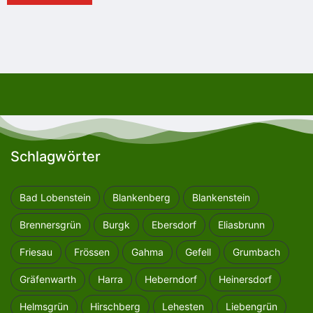
Schlagwörter
Bad Lobenstein
Blankenberg
Blankenstein
Brennersgrün
Burgk
Ebersdorf
Eliasbrunn
Friesau
Frössen
Gahma
Gefell
Grumbach
Gräfenwarth
Harra
Heberndorf
Heinersdorf
Helmsgrün
Hirschberg
Lehesten
Liebengrün