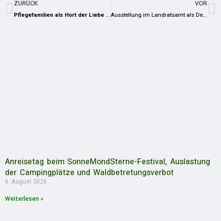
ZURÜCK
VOR
Pflegefamilien als Hort der Liebe und Geborgenheit auf Zeit
Ausstellung im Landratsamt als Denkanstoß zum Thema fairer Handel
Anreisetag beim SonneMondSterne-Festival, Auslastung
der Campingplätze und Waldbetretungsverbot
6. August 2026
Weiterlesen »