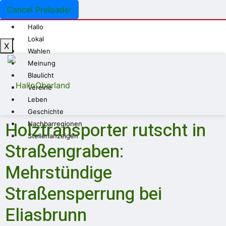
Cancel Preloader
Hallo
Lokal
X
Wahlen
Meinung
Blaulicht
Vereine
Leben
Geschichte
Holztransporter rutscht in
Nachbarregionen
Stellenanzeigen
Straßengraben:
Mehrstündige
Straßensperrung bei
Eliasbrunn