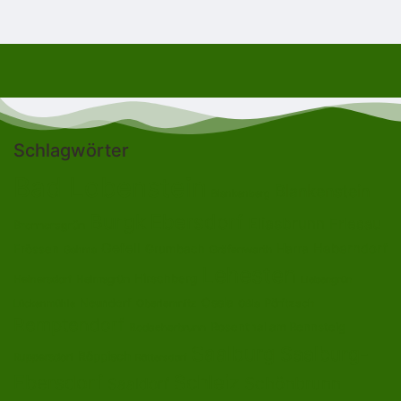
Schlagwörter
Bad Lobenstein
Blankenstein
Blankenberg
Burgk
Ebersdorf
Eliasbrunn
Friesau
Brennersgrün
Gefell
Heberndorf
Harra
Frössen
Grumbach
Gräfenwarth
Gahma
Lehesten
Hirschberg
Helmsgrün
Heinersdorf
Liebengrün
Ossla
Neundorf
Oberlemnitz
Pöritzsch
Lückenmühle
Oßla
Remptendorf
Rosenthal am Rennsteig
Rodacherbrunn
Saalburg
Saalburg-
Röppisch
Ruppersdorf
Röttersdorf
Ebersdorf
Schleiz
Schönbrunn
Saaldorf