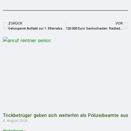
ZURÜCK
VOR
Gelungener Auftakt zur 1. Elferratssitzung im ausverkauften Kulturhaus in Lehesten
120.000 Euro Sachschaden: Radlader brennt in Friesau vollständig aus
Trickbetrüger geben sich weiterhin als Polizeibeamte aus
8. August 2026