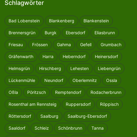
Schlagwörter
Bad Lobenstein
Blankenberg
Blankenstein
Brennersgrün
Burgk
Ebersdorf
Eliasbrunn
Friesau
Frössen
Gahma
Gefell
Grumbach
Gräfenwarth
Harra
Heberndorf
Heinersdorf
Helmsgrün
Hirschberg
Lehesten
Liebengrün
Lückenmühle
Neundorf
Oberlemnitz
Ossla
Oßla
Pöritzsch
Remptendorf
Rodacherbrunn
Rosenthal am Rennsteig
Ruppersdorf
Röppisch
Röttersdorf
Saalburg
Saalburg-Ebersdorf
Saaldorf
Schleiz
Schönbrunn
Tanna