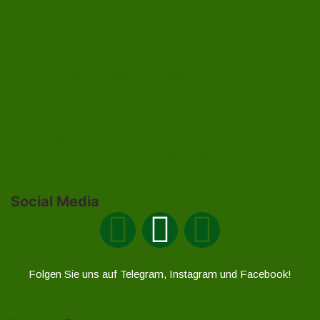
Burgk
Ebersdorf
Eliasbrunn
Friesau
Brennersgrün
Gefell
Heberndorf
Harra
Frössen
Grumbach
Gräfenwarth
Gahma
Lehesten
Hirschberg
Helmsgrün
Heinersdorf
Liebengrün
Ossla
Neundorf
Oberlemnitz
Pöritzsch
Lückenmühle
Oßla
Remptendorf
Rosenthal am Rennsteig
Rodacherbrunn
Saalburg
Saalburg-
Röppisch
Ruppersdorf
Röttersdorf
Ebersdorf
Schleiz
Schönbrunn
Saaldorf
Tanna
Weitisberga
Thimmendorf
Thierbach
Unterlemnitz
Wurzbach
Zoppoten
Ziegenrück
Social Media
Folgen Sie uns auf Telegram, Instagram und Facebook!